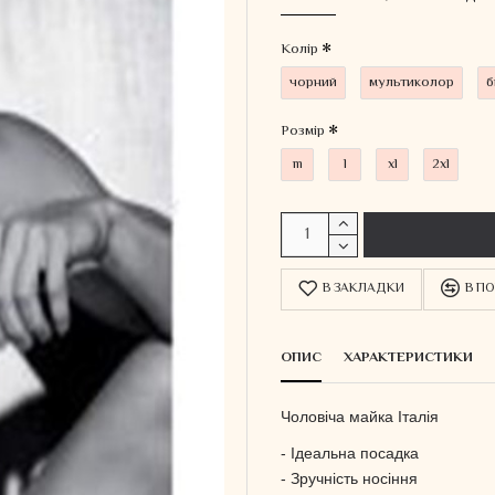
Колiр
чорний
мультиколор
б
Розмір
m
l
xl
2xl
В ЗАКЛАДКИ
В ПО
ОПИС
ХАРАКТЕРИСТИКИ
Чоловіча майка Італія
- Ідеальна посадка
- Зручність носіння