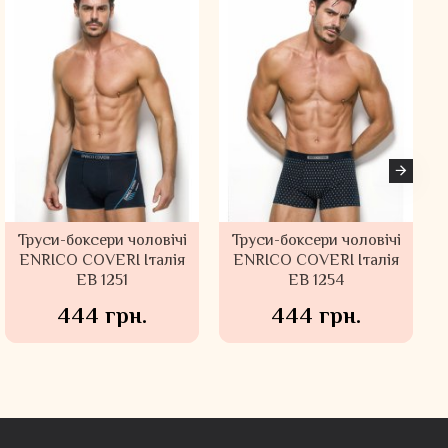
Труси-боксери чоловічі
Чоловіча майка ISA
Труси-боксери чоловічі
Чоловіча майка ISA
ENRICO COVERI Італія
Швейцарія 314117
ENRICO COVERI Італія
Швейцарія 317109
EB 1251
EB 1254
3599 грн.
444 грн.
2899 грн.
444 грн.