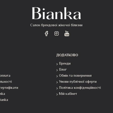
Салон брендовоі жіночоі білизни
ДОДАТКОВО
Бренди
Блог
оплата
Обмін та повернення
льності
Умови публічної оферти
сертифікати
Політика конфіденційності
anka
Мій кабінет
ianka