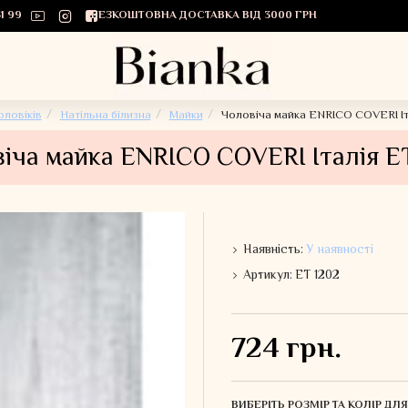
1 99
БЕЗКОШТОВНА ДОСТАВКА ВІД 3000 ГРН
оловіків
Натільна білизна
Майки
Чоловіча майка ENRICO COVERI Іт
іча майка ENRICO COVERI Італія E
Наявність:
У наявності
Артикул:
ET 1202
724 грн.
ВИБЕРІТЬ РОЗМІР ТА КОЛІР Д