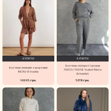
КУПИТИ
КУПИТИ
Костюм світшот і штани
Костюм лляний з шортами
70633/70638 Ysabel Mora
MOKI-B Італія
(Іспанія)
14243 грн.
5178 грн.