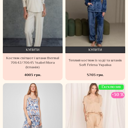
КУПИТИ
КУПИТИ
Костюм світшот і штани thermal
Теплий костюм із худі та штанів
70642/70645 Ysabel Mora
Soft Felena Україна
(Іспанія)
4003 грн.
5703 грн.
Ексклюзив
-30 %