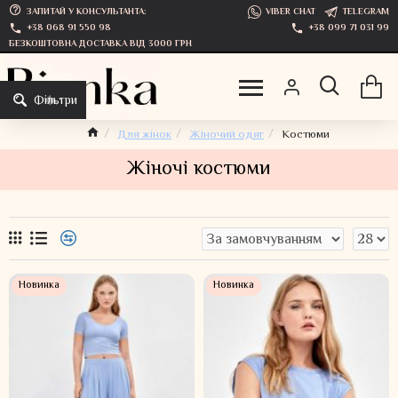
ЗАПИТАЙ У КОНСУЛЬТАНТА:
VIBER CHAT
TELEGRAM
+38 068 91 550 98
+38 099 71 031 99
БЕЗКОШТОВНА ДОСТАВКА ВІД 3000 ГРН
Фільтри
Для жінок
Жіночий одяг
Костюми
Жіночі костюми
Новинка
Новинка