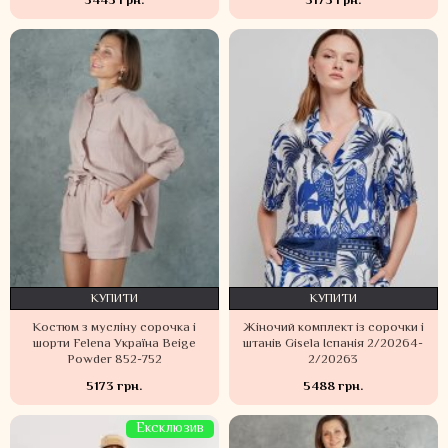
3443 грн.
5173 грн.
КУПИТИ
КУПИТИ
Костюм з мусліну сорочка і
Жіночий комплект із сорочки і
шорти Felena Україна Beige
штанів Gisela Іспанія 2/20264-
Powder 852-752
2/20263
5173 грн.
5488 грн.
Ексклюзив