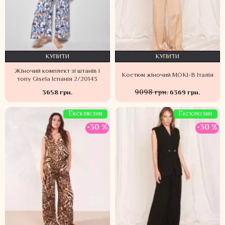
КУПИТИ
КУПИТИ
Жіночий комплект зі штанів і
Костюм жіночий MOKI-B Італія
топу Gisela Іспанія 2/20143
9098 грн.
3658 грн.
6369 грн.
Ексклюзив
Ексклюзив
-30 %
-30 %