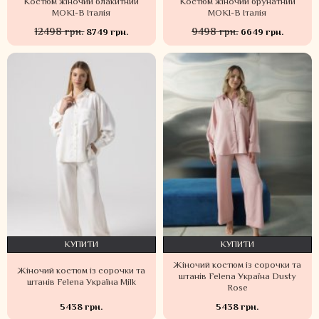
Костюм жіночий блакитний
Костюм жіночий брунатний
MOKI-B Італія
MOKI-B Італія
12498 грн.
9498 грн.
8749 грн.
6649 грн.
КУПИТИ
КУПИТИ
Жіночий костюм із сорочки та
Жіночий костюм із сорочки та
штанів Felena Україна Dusty
штанів Felena Україна Milk
Rose
5438 грн.
5438 грн.