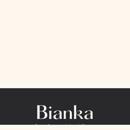
Салон брендовоі жіночоі білизни