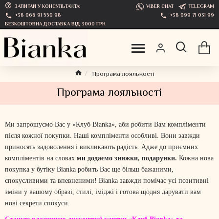
ЗАПИТАЙ У КОНСУЛЬТАНТА:
VIBER CHAT
TELEGRAM
+38 068 91 550 98
+38 099 71 031 99
БЕЗКОШТОВНА ДОСТАВКА ВІД 3000 ГРН
Програма лояльності
Програма лояльності
Ми запрошуємо Вас у «Клуб Bianka», аби робити Вам компліменти
після кожної покупки. Наші компліменти особливі. Вони завжди
приносять задоволення і викликають радість. Адже до приємних
компліментів на словах
ми додаємо знижки, подарунки.
Кожна нова
покупка у бутіку Bianka робить Вас ще більш бажаними,
спокусливими та впевненими! Bianka завжди помічає усі позитивні
зміни у вашому образі, стилі, іміджі і готова щодня дарувати вам
нові секрети спокуси.