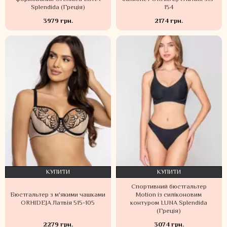
Splendida (Греція)
154
3979 грн.
2174 грн.
КУПИТИ
КУПИТИ
Спортивний бюстгальтер
Бюстгальтер з м'якими чашками
Motion із силіконовим
ORHIDEJA Латвія 515-105
контуром LUNA Splendida
(Греція)
2279 грн.
3074 грн.