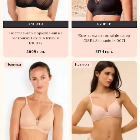
КУПИТИ
КУПИТИ
Бюстгальтер формований на
Бюстгальтер топ мінімайзер
кісточках GISELA Іспанія
GISELA Іспанія 1/10071
1/10072
2669 грн.
3174 грн.
Новинка
Новинка