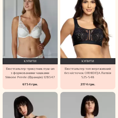
КУПИТИ
КУПИТИ
Бюстгальтер-трикутник пуш-ап
Бюстгальтер топ мереживний
з формованими чашками
без кісточок ORHIDEJA Латвія
Simone Perele (Франція) 12B347
525-548
6734 грн.
2174 грн.