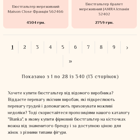
Бюстгальтер бралет
Бюстгальтер мереживний
мереживний JANIRA Іспанія
Maison Close Франція 562466
32402
4304 грн.
2759 грн.
1
2
3
4
5
6
7
8
9
Показано з 1 по 28 із 340 (13 сторінок)
Хочете купити бюстгальтер від відомого виробника?
Віддаєте перевагу якісним виробам, які підкреслюють
перевагу грудей і допомагають приховувати можливі
недоліки? Тоді скористайтеся пропозиціями нашого каталогу
"Bianka", в якому купити фірмовий бюстгальтер на кісточках
можна від знаменитого бренду і за доступною ціною для
жінок з різними типами фігури.