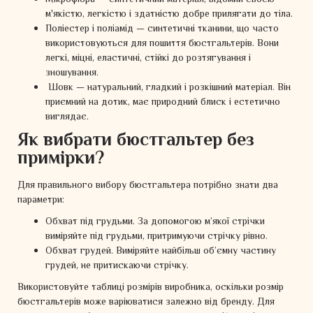
Мікрофібра — синтетичний матеріал, відомий своєю
м'якістю, легкістю і здатністю добре прилягати до тіла.
Поліестер і поліамід — синтетичні тканини, що часто
використовуються для пошиття бюстгальтерів. Вони
легкі, міцні, еластичні, стійкі до розтягування і
зношування.
Шовк — натуральний, гладкий і розкішний матеріал. Він
приємний на дотик, має природний блиск і естетично
виглядає.
Як вибрати бюстгальтер без
примірки?
Для правильного вибору бюстгальтера потрібно знати два
параметри:
Обхват під грудьми. За допомогою м’якої стрічки
виміряйте під грудьми, притримуючи стрічку рівно.
Обхват грудей. Виміряйте найбільш об’ємну частину
грудей, не притискаючи стрічку.
Використовуйте таблиці розмірів виробника, оскільки розмір
бюстгальтерів може варіюватися залежно від бренду. Для