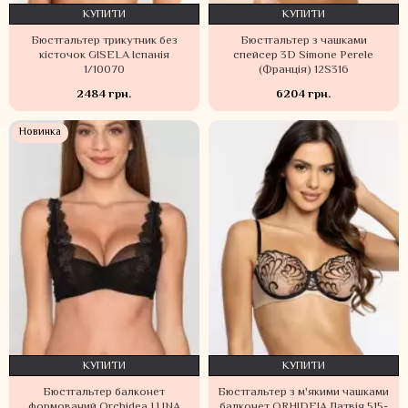
КУПИТИ
КУПИТИ
Бюстгальтер трикутник без
Бюстгальтер з чашками
кісточок GISELA Іспанія
спейсер 3D Simone Perele
1/10070
(Франція) 12S316
2484 грн.
6204 грн.
Новинка
КУПИТИ
КУПИТИ
Бюстгальтер балконет
Бюстгальтер з м'якими чашками
формований Orchidea LUNA
балконет ORHIDEJA Латвія 515-