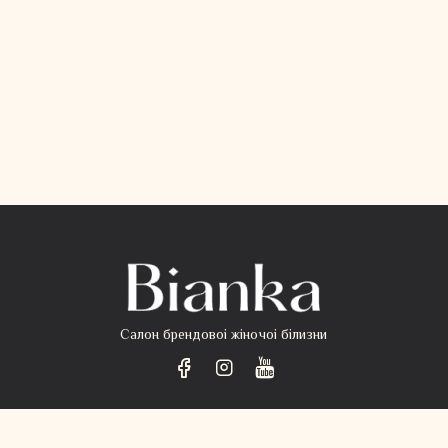
Салон брендовоі жіночоі білизни