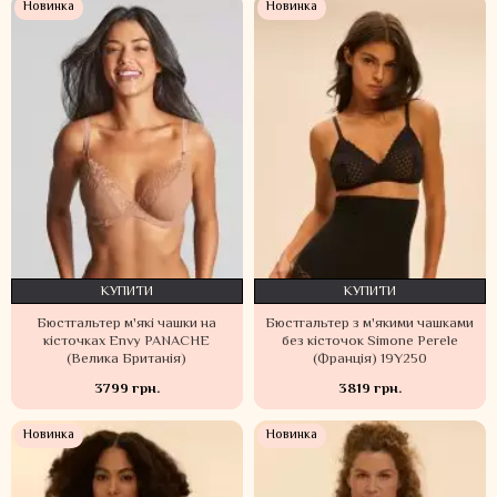
Новинка
Новинка
КУПИТИ
КУПИТИ
Бюстгальтер м'які чашки на
Бюстгальтер з м'якими чашками
кісточках Envy PANACHE
без кісточок Simone Perele
(Велика Британія)
(Франція) 19Y250
3799 грн.
3819 грн.
Новинка
Новинка