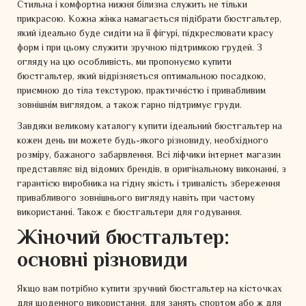
Стильна і комфортна нижня білизна служить не тільки
прикрасою. Кожна жінка намагається підібрати бюстгальтер,
який ідеально буде сидіти на її фігурі, підкреслювати красу
форм і при цьому служити зручною підтримкою грудей. З
огляду на цю особливість, ми пропонуємо купити
бюстгальтер, який відрізняється оптимальною посадкою,
приємною до тіла текстурою, практичністю і привабливим
зовнішнім виглядом, а також гарно підтримує груди.
Завдяки великому каталогу купити ідеальний бюстгальтер на
кожен день ви можете будь-якого різновиду, необхідного
розміру, бажаного забарвлення. Всі ліфчики інтернет магазин
представляє від відомих брендів, в оригінальному виконанні, з
гарантією виробника на гідну якість і тривалість збереження
привабливого зовнішнього вигляду навіть при частому
використанні. Також є бюстгальтери для годування.
Жіночий бюстгальтер:
основні різновиди
Якщо вам потрібно купити зручний бюстгальтер на кісточках
для щоденного використання, для занять спортом або ж для