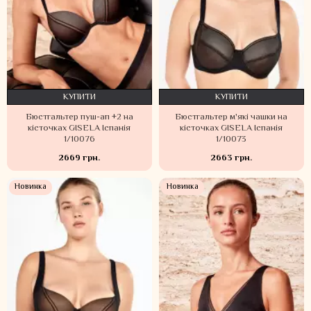
КУПИТИ
КУПИТИ
Бюстгальтер пуш-ап +2 на
Бюстгальтер м'які чашки на
кісточках GISELA Іспанія
кісточках GISELA Іспанія
1/10076
1/10073
2669 грн.
2663 грн.
Новинка
Новинка