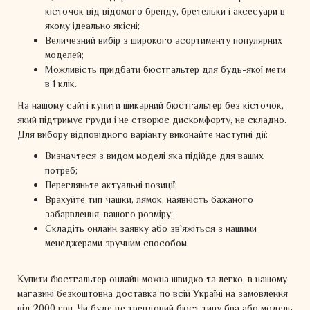
кісточок від відомого бренду, бретельки і аксесуари в
якому ідеально якісні;
Величезний вибір з широкого асортименту популярних
моделей;
Можливість придбати бюстгальтер для будь-якої мети
в 1 клік.
На нашому сайті купити шикарний бюстгальтер без кісточок,
який підтримує груди і не створює дискомфорту, не складно.
Для вибору відповідного варіанту виконайте наступні дії:
Визначтеся з видом моделі яка підійде для ваших
потреб;
Перегляньте актуальні позиції;
Врахуйте тип чашки, лямок, наявність бажаного
забарвлення, вашого розміру;
Складіть онлайн заявку або зв`яжіться з нашими
менеджерами зручним способом.
Купити бюстгальтер онлайн можна швидко та легко, в нашому
магазині безкоштовна доставка по всій Україні на замовлення
від 2000 грн. Чи буде це трендовий бюст типу бра або модель