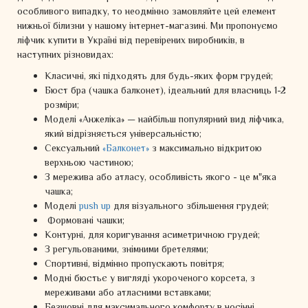
особливого випадку, то неодмінно замовляйте цей елемент
нижньої білизни у нашому інтернет-магазині. Ми пропонуємо
ліфчик купити в Україні від перевірених виробників, в
наступних різновидах:
Класичні, які підходять для будь-яких форм грудей;
Бюст бра (чашка балконет), ідеальний для власниць 1-2
розміри;
Моделі «Анжеліка» — найбільш популярний вид ліфчика,
який відрізняється універсальністю;
Сексуальний
«Балконет»
з максимально відкритою
верхньою частиною;
З мережива або атласу, особливість якого - це м"яка
чашка;
Моделі
push up
для візуального збільшення грудей;
Формовані чашки;
Контурні, для коригування асиметричною грудей;
З регульованими, знімними бретелями;
Спортивні, відмінно пропускають повітря;
Модні бюстьє у вигляді укороченого корсета, з
мереживами або атласними вставками;