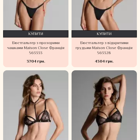
КУПИТИ
КУПИТИ
Бюстгальтер з прозорими
Бюстгальтер з відкритими
чашками Maison Close Франція
грудьми Maison Close Франція
563333
563328
3704 грн.
4304 грн.