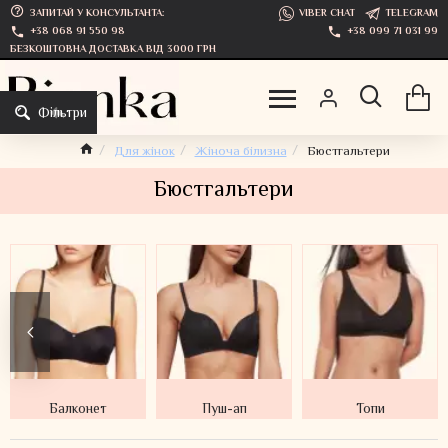
ЗАПИТАЙ У КОНСУЛЬТАНТА:
VIBER CHAT
TELEGRAM
+38 068 91 550 98
+38 099 71 031 99
БЕЗКОШТОВНА ДОСТАВКА ВІД 3000 ГРН
Фільтри
Для жінок
Жіноча білизна
Бюстгальтери
Бюстгальтери
Балконет
Пуш-ап
Топи