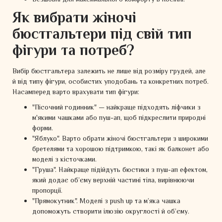
Безшовні для максимального комфорту в носінні.
Як вибрати жіночі
бюстгальтери під свій тип
фігури та потреб?
Вибір бюстгальтера залежить не лише від розміру грудей, але
й від типу фігури, особистих уподобань та конкретних потреб.
Насамперед варто врахувати тип фігури:
"Пісочний годинник" — найкраще підходять ліфчики з
м'якими чашками або пуш-ап, щоб підкреслити природні
форми.
"Яблуко". Варто обрати жіночі бюстгальтери з широкими
бретелями та хорошою підтримкою, такі як балконет або
моделі з кісточками.
"Груша". Найкраще підійдуть бюстики з пуш-ап ефектом,
який додає об’єму верхній частині тіла, вирівнюючи
пропорції.
"Прямокутник". Моделі з push up та м’яка чашка
допоможуть створити ілюзію округлості й об’єму.