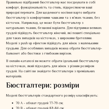
Правильно підібраний бюстгальтер має поєднувати в собі
комфорт, функціональність та стиль, підкреслюючи ваші
природні переваги. Для щоденного носіння варто вибрати
бюстгальтер із комфортними чашками та з м'яких тканин, без
кісточок. Наприклад, це може бути бюстгальтер з
натуральних тканин, безшовні варіанти. Для підтримки великих
грудей підійдуть бюстгальтер жіночий, які пошиті спеціально
для таких випадків на кісточках, з широкими бретелями.
Моделі з push up ефектом підійдуть для жінок з маленькими
грудьми. Для особливих випадків можна обрати бюстгальтер-
балконет або бюстики з глибоким вирізом.
В онлайн-каталозі ви можете обрати ідеальний бюстгальтер
на кісточках, який підходить для жінок з різним розміром
грудей. На сайті ви знайдете бюстгальтери з преміальних
матеріалів.
Бюстгалтери: розміри
Моделі бюстгальтерів стандартного розміру класифікують:
70 A - обхват грудей 77-79 см;
70 B - обхват грудей 82-84 см;