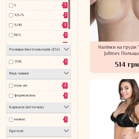
3
L
2
чашка C/D
1
XS/S
1
чашка E/F
4
S/M
1
5
1
M/L
1
6
4
L/XL
Наліпки на груди 
1
7
Розміри бюстгальтерів (EU)
Julimex Польща
15
UN size
2
квіти
1
70B
514 грн
2
сердечка
Вид чашки
2
пуш-ап
1
формована
Каркаси (кісточки)
1
немає
Бретелі