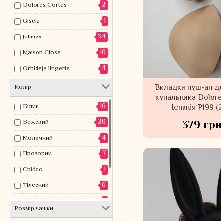
2
Dolores Cortes
1
Gisela
34
Julimex
10
Maison Close
4
Orhideja lingerie
Вкладки пуш-ап д
Колiр
купальника Dolore
16
Іспанія P199 (
Білий
20
379 грн
Бежевий
4
Молочний
7
Прозорий
1
Срібло
6
Тілесний
1
Червоний
Розмір чашки
26
Чорний