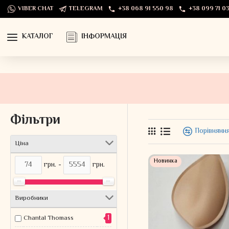
VIBER CHAT
TELEGRAM
+38 068 91 550 98
+38 099 71 03
КАТАЛОГ
ІНФОРМАЦІЯ
Фільтри
Порівняння
Ціна
Новинка
грн. -
грн.
Виробники
1
Chantal Thomass