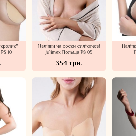
"кролик"
Наліпки на соски силіконові
Наліпк
 PS 10
Julimex Польща PS 05
.
354 грн.