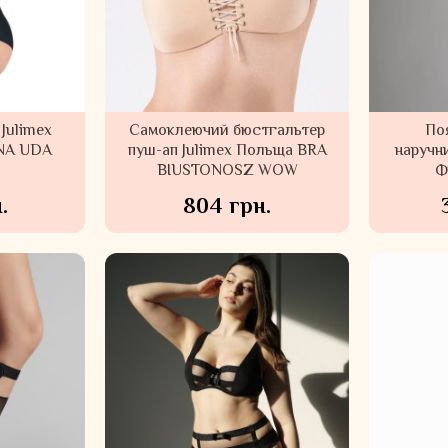
Julimex
Самоклеючий бюстгальтер
Поя
NA UDA
пуш-ап Julimex Польща BRA
наручн
BIUSTONOSZ WOW
Ф
.
804 грн.