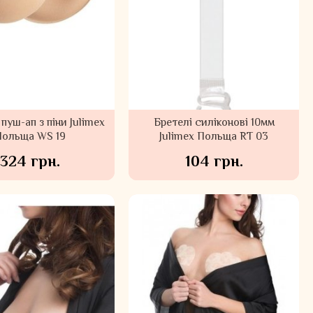
пуш-ап з піни Julimex
Бретелі силіконові 10мм
Польща WS 19
Julimex Польща RT 03
324 грн.
104 грн.