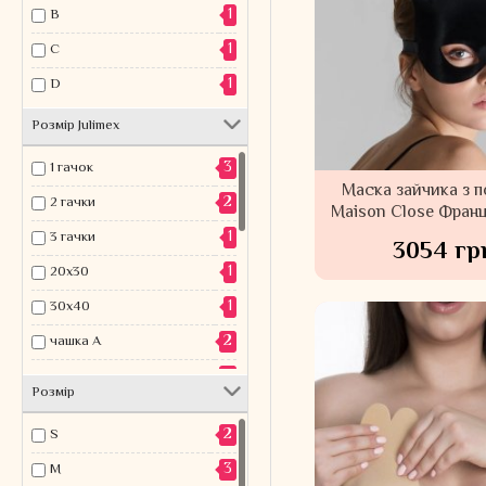
1
B
1
Чорний/бежевий
1
C
1
D
Розмір Julimex
3
1 гачок
Маска зайчика з 
2
2 гачки
Maison Close Франц
1
3 гачки
3054 гр
1
20х30
1
30х40
2
чашка A
4
чашка B
Розмір
4
чашка C
2
S
4
чашка D
3
M
1
чашка A/B