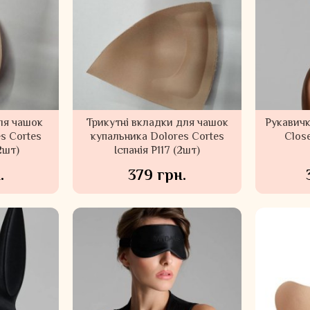
ля чашок
Трикутні вкладки для чашок
Рукавичк
s Cortes
купальника Dolores Cortes
Clos
2шт)
Іспанія P117 (2шт)
.
379 грн.