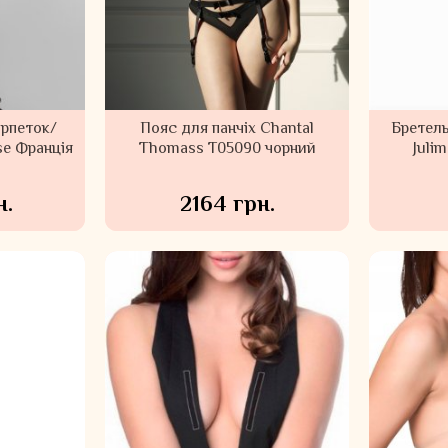
арпеток/
Пояс для панчіх Chantal
Бретель
se Франція
Thomass T05090 чорний
Juli
н.
2164 грн.