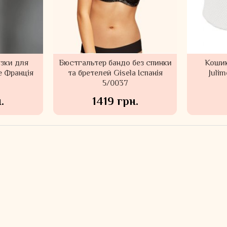
язки для
Бюстгальтер бандо без спинки
Кошик
e Франція
та бретелей Gisela Іспанія
Juli
5/0037
.
1419 грн.