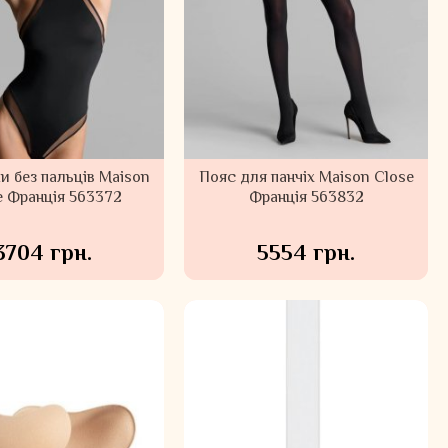
и без пальців Maison
Пояс для панчіх Maison Close
e Франція 563372
Франція 563832
3704 грн.
5554 грн.