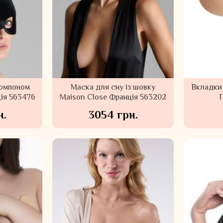
помпоном
Маска для сну із шовку
Вкладки 
ія 563476
Maison Close Франція 563202
н.
3054 грн.