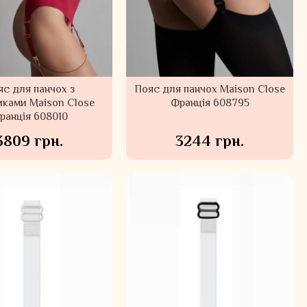
с для панчох з
Пояс для панчох Maison Close
иками Maison Close
Франція 608795
ранція 608010
3809 грн.
3244 грн.