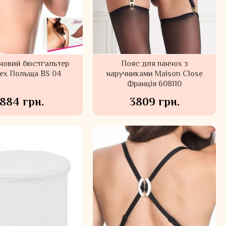
новий бюстгальтер
Пояс для панчох з
mex Польща BS 04
наручниками Maison Close
Франція 608110
884 грн.
3809 грн.