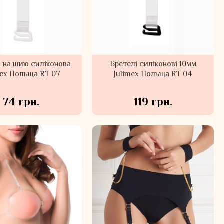
 на шию силіконова
Бретелі силіконові 10мм
mex Польща RT 07
Julimex Польща RT 04
74 грн.
119 грн.