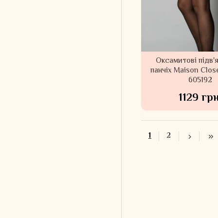
Оксамитові підв'
панчіх Maison Clos
605192
1129 грн
1
2