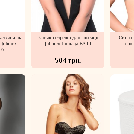
м тканинна
Клейка стрічка для фіксації
Силіко
 Julimex
Julimex Польща BA 10
Juli
07
.
504 грн.