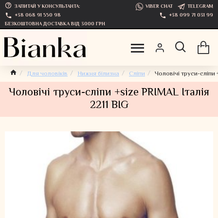
ЗАПИТАЙ У КОНСУЛЬТАНТА:
VIBER CHAT
TELEGRAM
+38 068 91 550 98
+38 099 71 031 99
БЕЗКОШТОВНА ДОСТАВКА ВІД 3000 ГРН
Для чоловіків
Нижня білизна
Сліпи
Чоловічі труси-сліпи +
Чоловічі труси-сліпи +size PRIMAL Італія
2211 BIG