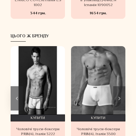
S
ENRICO COVERI Італія ES
в упаковці) JANMEN
1002
Іспанія 1090052
344 грн.
1634 грн.
ЦЬОГО Ж БРЕНДУ
КУПИТИ
КУПИТИ
Чоловічі труси-боксери
Чоловічі труси-боксери
PRIMAL Італія 3222
PRIMAL Італія 3500