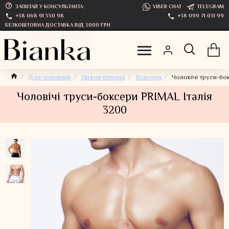
ЗАПИТАЙ У КОНСУЛЬТАНТА:
VIBER CHAT
TELEGRAM
+38 068 91 550 98
+38 099 71 031 99
БЕЗКОШТОВНА ДОСТАВКА ВІД 3000 ГРН
Для чоловіків
Нижня білизна
Боксери
Чоловічі труси-бо
Чоловічі труси-боксери PRIMAL Італія
3200