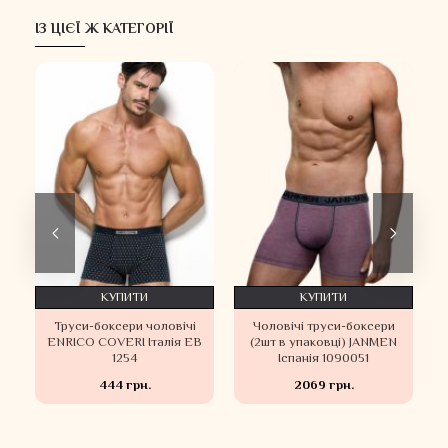
ІЗ ЦІЄЇ Ж КАТЕГОРІЇ
КУПИТИ
КУПИТИ
Труси-боксери чоловічі
Чоловічі труси-боксери
B
ENRICO COVERI Італія EB
(2шт в упаковці) JANMEN
1254
Іспанія 1090051
444 грн.
2069 грн.