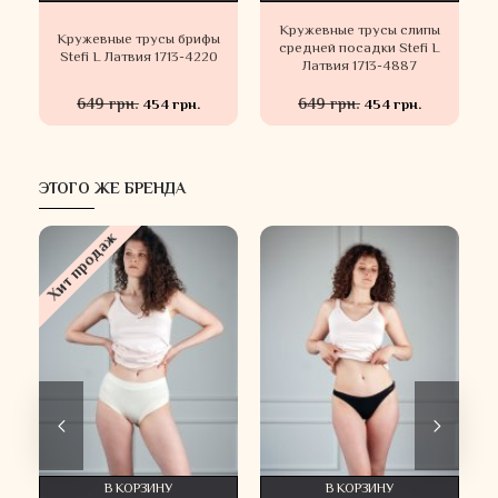
Кружевные трусы слипы
Кружевные трусы брифы
средней посадки Stefi L
Stefi L Латвия 1713-4220
Латвия 1713-4887
649 грн.
649 грн.
454 грн.
454 грн.
ЭТОГО ЖЕ БРЕНДА
Хит продаж
Х
В КОРЗИНУ
В КОРЗИНУ