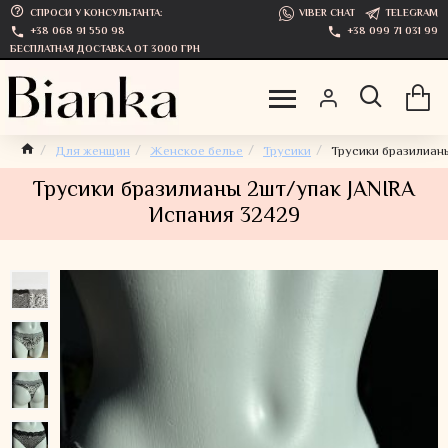
СПРОСИ У КОНСУЛЬТАНТА:
VIBER CHAT
TELEGRAM
+38 068 91 550 98
+38 099 71 031 99
БЕСПЛАТНАЯ ДОСТАВКА ОТ 3000 ГРН
Для женщин
Женское белье
Трусики
Трусики бразилиан
Трусики бразилианы 2шт/упак JANIRA
Испания 32429