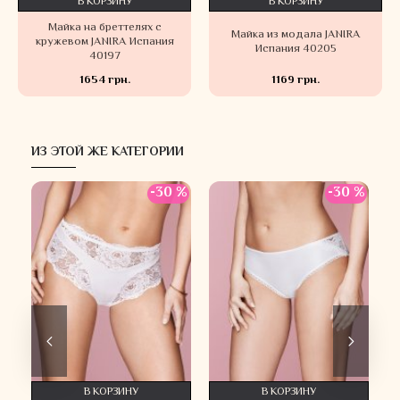
В КОРЗИНУ
В КОРЗИНУ
Майка на бреттелях с
Майка из модала JANIRA
кружевом JANIRA Испания
Испания 40205
40197
1654 грн.
1169 грн.
ИЗ ЭТОЙ ЖЕ КАТЕГОРИИ
 %
-30 %
-30 %
В КОРЗИНУ
В КОРЗИНУ