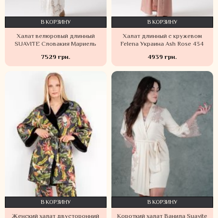
В КОРЗИНУ
В КОРЗИНУ
Халат велюровый длинный
Халат длинный с кружевом
SUAVITE Словакия Мариель
Felena Украина Ash Rose 434
7529 грн.
4939 грн.
В КОРЗИНУ
В КОРЗИНУ
Женский халат двусторонний
Короткий халат Ванила Suavite