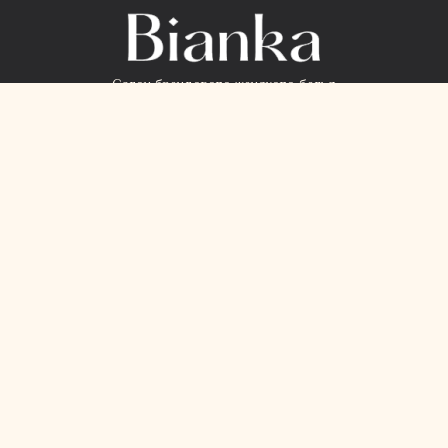
Салон брендового женского белья
КОНТАКТЫ
+38 068 91 550 98
+38 099 71 031 99
Viber Chat
Telegram
info@bianka.com.ua
пн-пт 9:00 - 18:00
Наші магазини
Контакты