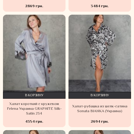
2869 грн.
3484 грн.
В КОРЗИНУ
В КОРЗИНУ
Халат короткий с кружевом
Халат-рубашка из шелк-сатина
Felena Украина GRAPHITE Silk-
Sonata BIANKA (Украина)
Satin 234
4354 грн.
2694 грн.