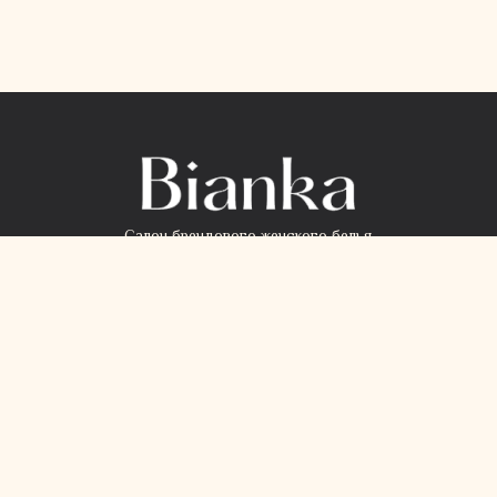
Салон брендового женского белья
КОНТАКТЫ
+38 068 91 550 98
+38 099 71 031 99
Viber Chat
Telegram