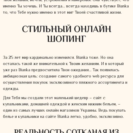
Твои желания, мечты, устремления и намерения. Она чувствует, что
именно Ты хочешь. И Ты всегда… всегда находишь в бутике Bianka
то, что Тебе нужно именно в этот миг Твоей счастливой жизни.
СТИЛЬНЫЙ ОНЛАЙН
ШОПИНГ
За 25 лет мир кардинально изменился. Bianka тоже. Но она
осталась такой же внимательной к Твоим желаниям. И в который
уже раз Bianka предвосхитила Твои ожидания… Так появилась
амбициозная цель: создание самого удобного web ресурса для
осуществления покупок эксклюзивного пляжного ассортимента и
одежды.
Для Тебя мы создали этот маленький шедевр – сайт с
купальниками, домашней одеждой и женским нижним бельем, –
один из самых лучших онлайн магазинов Украины. Ведь покупать
белье и купальники на сайте Bianka легко, удобно, эксклюзивно.