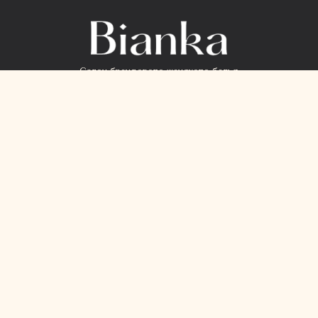
Салон брендового женского белья
КОНТАКТЫ
+38 068 91 550 98
+38 099 71 031 99
Viber Chat
Telegram
info@bianka.com.ua
пн-пт 9:00 - 18:00
Наші магазини
Контакты