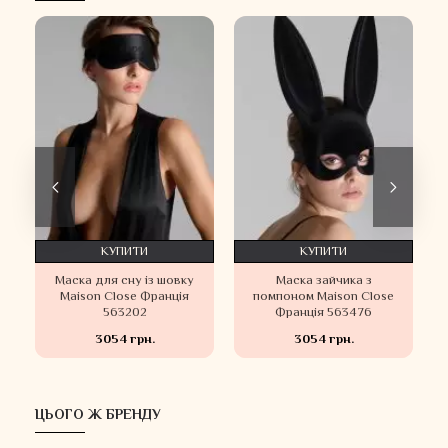
КУПИТИ
КУПИТИ
Маска для сну із шовку
Маска зайчика з
s
Maison Close Франція
помпоном Maison Close
563202
Франція 563476
3054 грн.
3054 грн.
ЦЬОГО Ж БРЕНДУ