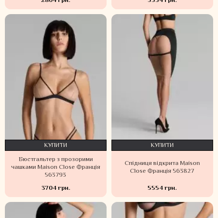
2804 грн.
5554 грн.
КУПИТИ
КУПИТИ
Бюстгальтер з прозорими
Спідниця відкрита Maison
чашками Maison Close Франція
Close Франція 563827
563793
3704 грн.
5554 грн.