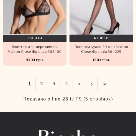
КУПИТИ
КУПИТИ
Бюстгальтер мереживний
Панчохи вуаль 20 ден Maison
Maison Close Франція 562466
Close Франція 564223
4304 грн.
1204 грн.
1
2
3
4
5
Показано з 1 по 28 із 119 (5 сторінок)