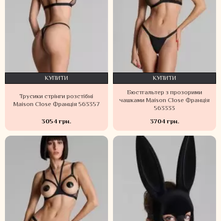
КУПИТИ
КУПИТИ
Бюстгальтер з прозорими
Трусики стрінги розстібні
чашками Maison Close Франція
Maison Close Франція 563357
563333
3054 грн.
3704 грн.