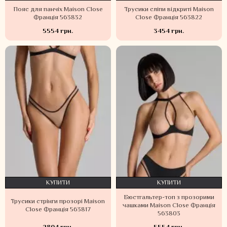
Пояс для панчіх Maison Close
Трусики сліпи відкриті Maison
Франція 563832
Close Франція 563822
5554 грн.
3454 грн.
КУПИТИ
КУПИТИ
Бюстгальтер-топ з прозорими
Трусики стрінги прозорі Maison
чашками Maison Close Франція
Close Франція 563817
563803