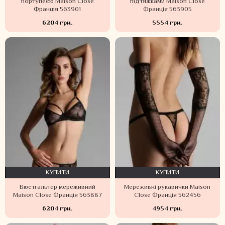
портупеєю Maison Close
підтяжками Maison Close
Франція 563901
Франція 563905
6204 грн.
5554 грн.
КУПИТИ
КУПИТИ
Бюстгальтер мереживний
Мереживні рукавички Maison
Maison Close Франція 563887
Close Франція 562456
6204 грн.
4954 грн.