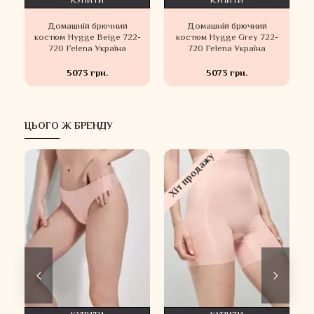
КУПИТИ
КУПИТИ
Домашній брючний
Домашній брючний
h
костюм Hygge Beige 722-
костюм Hygge Grey 722-
720 Felena Українa
720 Felena Українa
5073 грн.
5073 грн.
ЦЬОГО Ж БРЕНДУ
Хіт продажу