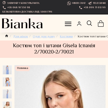
ЗАПИТАЙ У КОНСУЛЬТАНТА:
VIBER CHAT
TELEGRAM
+38 068 91 550 98
+38 099 71 031 99
БЕЗКОШТОВНА ДОСТАВКА ВІД 3000 ГРН
Для жінок
Одяг для дому
Костюми
Костюм топ і штани G
Костюм топ і штани Gisela Іспанія
2/70020-2/70021
Новинка