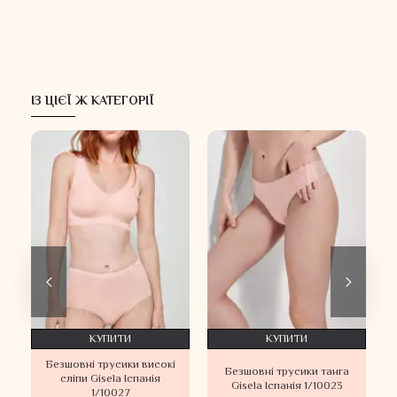
ІЗ ЦІЄЇ Ж КАТЕГОРІЇ
Х
КУПИТИ
КУПИТИ
Безшовні трусики високі
Безшовні трусики танга
сліпи Gisela Іспанія
Gisela Іспанія 1/10023
1/10027