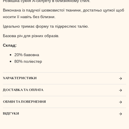
Розкішна сукня А-силуету в білизняному стилі.
Виконана із падучої шовковистої тканини, достатньо цупкої щоб
носити її навіть без білизни.
Ідеально тримає форму та підкреслює талію.
Базова річ для різних образів.
Склад:
20% бавовна
80% поліестер
ХАРАКТЕРИСТИКИ
ДОСТАВКА ТА ОПЛАТА
ОБМІН ТА ПОВЕРНЕННЯ
ВІДГУКИ