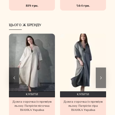
819 грн.
564 грн.
ЦЬОГО Ж БРЕНДУ
КУПИТИ
КУПИТИ
м
Довга сорочка із преміум
Довга сорочка із преміум
льону Патрісія пісочна
льону Патрісія сіра
BIANKA Україна
BIANKA Україна