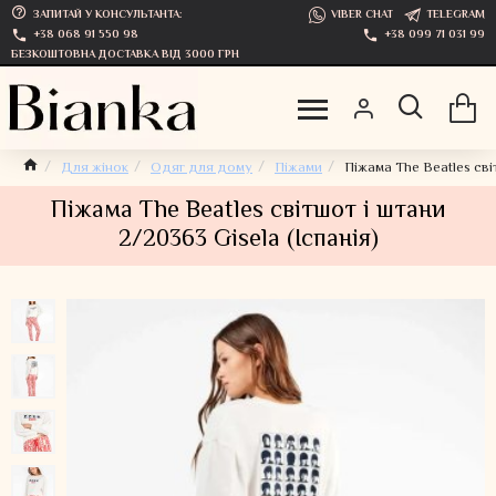
ЗАПИТАЙ У КОНСУЛЬТАНТА:
VIBER CHAT
TELEGRAM
+38 068 91 550 98
+38 099 71 031 99
БЕЗКОШТОВНА ДОСТАВКА ВІД 3000 ГРН
Для жінок
Одяг для дому
Піжами
Піжама The Beatles сві
Піжама The Beatles світшот і штани
2/20363 Gisela (Іспанія)