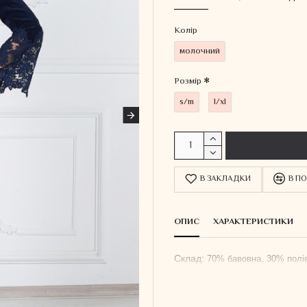
Колiр
молочний
Розмір
s/m
l/xl
В ЗАКЛАДКИ
В ПО
ОПИС
ХАРАКТЕРИСТИКИ
Склад:
70% бавовна, 30% полі