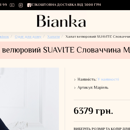
1 99
БЕЗКОШТОВНА ДОСТАВКА ВІД 3000 ГРН
жінок
Одяг для дому
Халати
Халат велюровий SUAVITE Словаччи
 велюровий SUAVITE Словаччина М
Наявність:
У наявності
Артикул:
Маріель
6379 грн.
ВИБЕРІТЬ РОЗМІР ТА КОЛІР Д