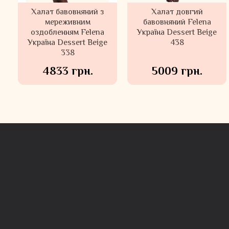
й
Короткий халат Ваніла
Халат бавовняний з
Халат довгий
Нічна сорочка з
Suavite Словаччина
мереживним
батисту і шовку Корін
бавовняний Felena
оздобленням Felena
Україна Dessert Beige
Suavite Словаччина
Україна Dessert Beige
438
338
5569 грн.
7139 грн.
4833 грн.
5009 грн.