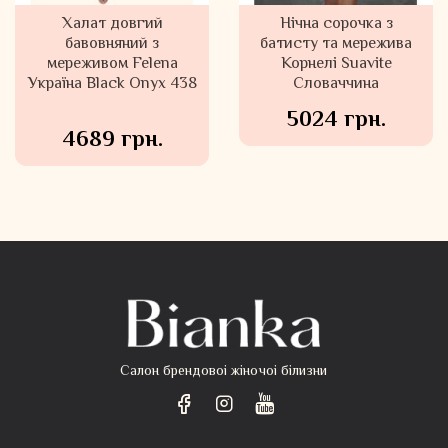
Халат довгий
Нічна сорочка з
Нічна сорочка з
батисту і шовку Корін
бавовняний з
батисту та мережива
мереживом Felena
Suavite Словаччина
Корнелі Suavite
Україна Black Onyx 438
Словаччина
4809 грн.
5024 грн.
4689 грн.
Салон брендовоі жіночоі білизни