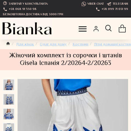
ЗАПИТАЙ У КОНСУЛЬТАНТА:
VIBER CHAT
TELEGRAM
+38 068 91 550 98
+38 099 71 031 99
БЕЗКОШТОВНА ДОСТАВКА ВІД 3000 ГРН
Для жінок
Одяг для дому
Костюми
Літні домашні костю
Жіночий комплект із сорочки і штанів
Gisela Іспанія 2/20264-2/20263