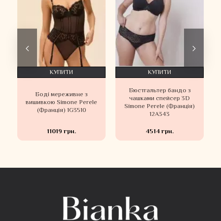
КУПИТИ
КУПИТИ
Бюстгальтер бандо з
и
Боді мереживне з
чашками спейсер 3D
вишивкою Simone Perele
Simone Perele (Франція)
(Франція) 1G3510
12A343
11019 грн.
4514 грн.