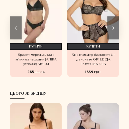
КУПИТИ
КУПИТИ
Бралет мереживний з
Бюстгальтер балконет U-
м'якими чашками JANIRA
декольте ORHIDEJA
(Іспанія) 36904
Латвія 186-508
2854 грн.
1859 грн.
ЦЬОГО Ж БРЕНДУ