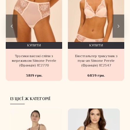
КУПИТИ
КУПИТИ
Трусики високі сліпи з
Бюстгальтер трикутник з
мереживом Simone Perele
пуш-ап Simone Perele
(Франція) 1E2770
(Франція) 1E2347
3819 грн.
6839 грн.
ІЗ ЦІЄЇ Ж КАТЕГОРІЇ