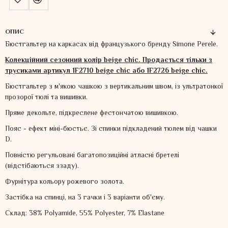
ОПИС
Бюстгальтер на каркасах від французького бренду Simone Perele.
Колекційний сезонний колір beige chic. Продається тільки з
трусиками артикул 1F2710 beige chic або 1F2726 beige
chic.
Бюстгальтер з м'якою чашкою з вертикальним швом, із ультратонкої
прозорої тюлі та вишивки.
Пряме декольте, підкреслене фестончатою вишивкою.
Пояс - ефект міні-бюстьє. Зі спинки підкладений тюлем від чашки
D.
Повністю регульовані багатопозиційні атласні бретелі
(відстібаються ззаду).
Фурнітура кольору рожевого золота.
Застібка на спинці, на 3 гачки і 3 варіанти об'єму.
Склад: 38% Polyamide, 55% Polyester, 7% Elastane