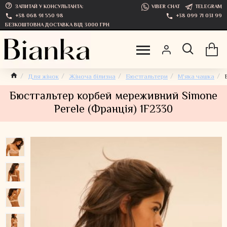
ЗАПИТАЙ У КОНСУЛЬТАНТА:
VIBER CHAT
TELEGRAM
+38 068 91 550 98
+38 099 71 031 99
БЕЗКОШТОВНА ДОСТАВКА ВІД 3000 ГРН
Для жінок
Жіноча білизна
Бюстгальтери
М'яка чашка
Бюстгальтер корбей мереживний Simone
Perele (Франція) 1F2330