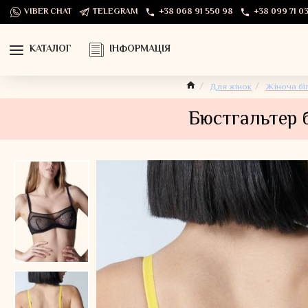
VIBER CHAT
TELEGRAM
+38 068 91 550 98
+38 099 71 03
КАТАЛОГ
ІНФОРМАЦІЯ
Для жінок
Жіноча бі
Бюстгальтер б