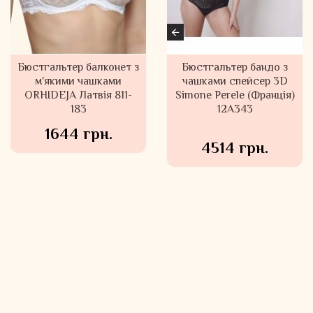
Бралет мереживний з
Бюстгальтер балконет
Базовий бюстгальтер
м'якими чашками
U-декольте ORHIDEJA
бандо з пуш-ап зі
JANIRA (Іспанія) 36904
знімними бретелями
Латвія 186-508
Simone Perele (Франція)
12W303
2854 грн.
1859 грн.
3854 грн.