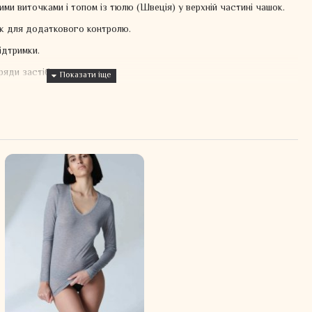
ми виточками і топом із тюлю (Швеція) у верхній частині чашок.
ок для додаткового контролю.
ідтримки.
ряди застібок.
у.
Tex.