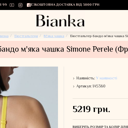
1 99
БЕЗКОШТОВНА ДОСТАВКА ВІД 3000 ГРН
лизна
Бюстгальтери
М'яка чашка
Бюстгальтер бандо м'яка чашка S
андо м'яка чашка Simone Perele (Фр
Наявність:
У наявності
Артикул:
1A5360
5219 грн.
ВИБЕРІТЬ РОЗМІР ТА КОЛІР Д