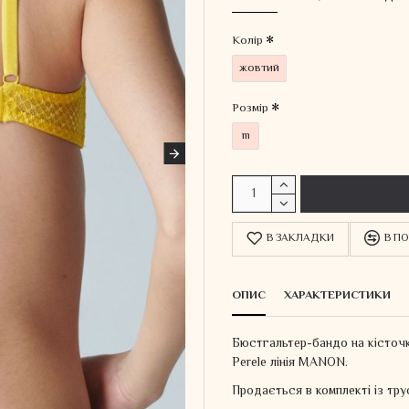
Колiр
жовтий
Розмір
m
В ЗАКЛАДКИ
В ПО
ОПИС
ХАРАКТЕРИСТИКИ
Бюстгальтер-бандо на кісточк
Perele лінія MANON.
Продається в комплекті із тру