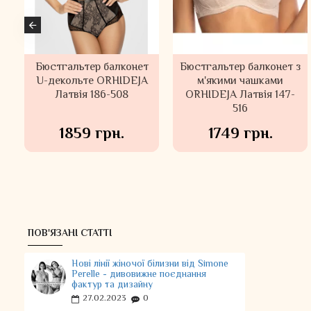
Бралет з
Бралет з мережива
анімалістичним
Janira Іспанія 31753
принтом та мереживом
Janira Іспанія 80492
2119 грн.
1789 грн.
ПОВ'ЯЗАНІ СТАТТІ
Нові лінії жіночої білизни від Simone
Perelle - дивовижне поєднання
фактур та дизайну
27.02.2023
0