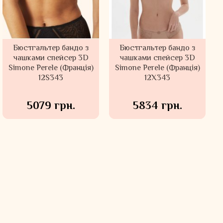
Бюстгальтер балконет з
Боді з кашеміру та
Бюстгальтер балконет з
Боді мереживне з
віскози Simone Perele
м'якими чашками
м'якими чашками
вишивкою Simone
ORHIDEJA Латвія 147-
(Франція) 17S510
ORHIDEJA Латвія 811-
Perele (Франція) 1G3510
516
183
1749 грн.
1644 грн.
4939 грн.
11019 грн.