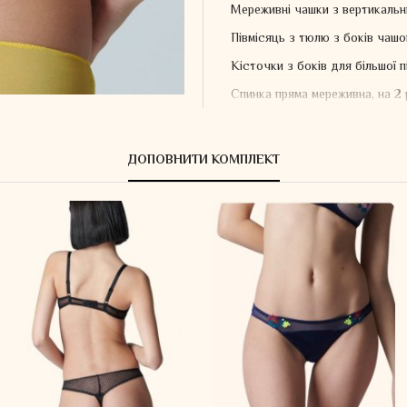
Мереживні чашки з вертикальни
Півмісяць з тюлю з боків чаш
Кісточки з боків для більшої п
Спинка пряма мереживна, на 2 
Регульовані бретелі з оксамит
Сертифіковані матеріали Oeko-
ДОПОВНИТИ КОМПЛЕКТ