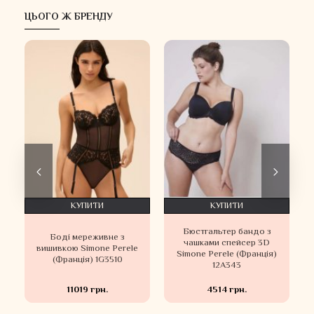
ЦЬОГО Ж БРЕНДУ
КУПИТИ
КУПИТИ
Бюстгальтер бандо з
и
Боді мереживне з
чашками спейсер 3D
вишивкою Simone Perele
Simone Perele (Франція)
(Франція) 1G3510
12A343
11019 грн.
4514 грн.