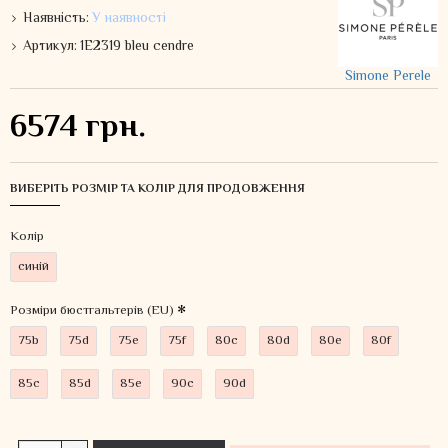
Наявність:
У наявності
Артикул:
1E2319 bleu cendre
Simone Perele
6574 грн.
ВИБЕРІТЬ РОЗМІР ТА КОЛІР ДЛЯ ПРОДОВЖЕННЯ
Колiр
синій
Розміри бюстгальтерів (EU)
75b
75d
75e
75f
80c
80d
80e
80f
85c
85d
85e
90c
90d