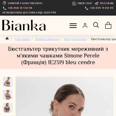
ЗАПИТАЙ У КОНСУЛЬТАНТА:
VIBER CHAT
TELEGRAM
+38 068 91 550 98
+38 099 71 031 99
БЕЗКОШТОВНА ДОСТАВКА ВІД 3000 ГРН
Для жінок
Жіноча білизна
Бюстгальтери
Бюстгальтер три
Бюстгальтер трикутник мереживний з
м'якими чашками Simone Perele
(Франція) 1E2319 bleu cendre