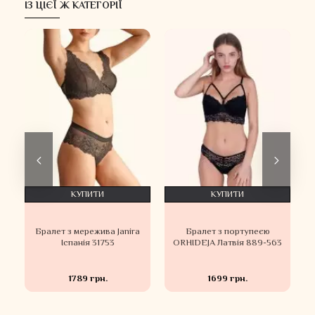
ІЗ ЦІЄЇ Ж КАТЕГОРІЇ
КУПИТИ
КУПИТИ
Бралет з мережива Janira
Бралет з портупеєю
Іспанія 31753
ORHIDEJA Латвія 889-563
1789 грн.
1699 грн.