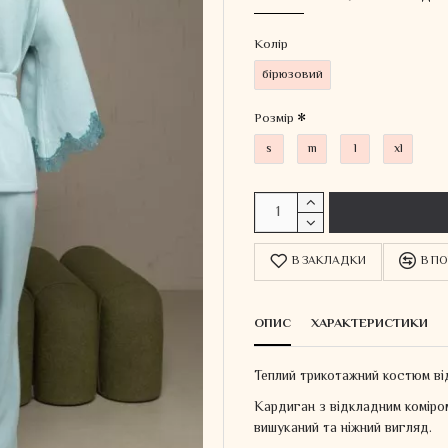
Колiр
бірюзовий
Розмір
s
m
l
xl
В ЗАКЛАДКИ
В ПО
ОПИС
ХАРАКТЕРИСТИКИ
Теплий трикотажний костюм від
Кардиган з відкладним коміром
вишуканий та ніжний вигляд.