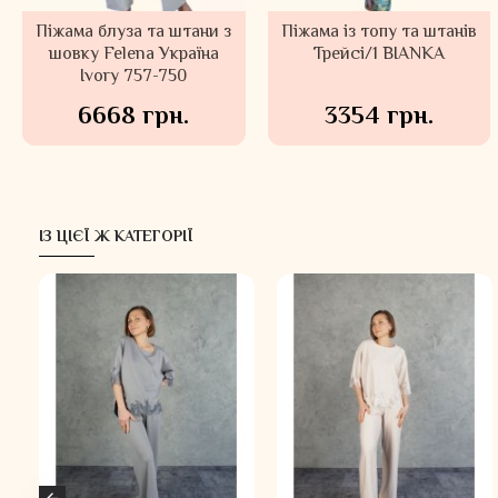
Піжама блуза та штани з
Піжама із топу та штанів
шовку Felena Україна
Трейсі/1 BIANKA
Ivory 757-750
6668 грн.
3354 грн.
ІЗ ЦІЄЇ Ж КАТЕГОРІЇ