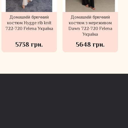
Домашній брючний
Домашній брючний
Домашній брючний
Домашній брючний
костюм Hygge rib knit
костюм Felena Україна
костюм з мереживом
костюм Hygge Beige
722-720 Felena Українa
Ash Rose 108-720
Dawn 722-720 Felena
722-720 Felena Українa
Українa
5738 грн.
5633 грн.
5648 грн.
5073 грн.