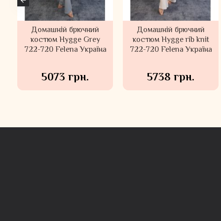
Велюровий домашній
Домашній брючний
костюм Felena Україна
костюм Felena Україна
Rose 108-720
Ash Rose 108-720
6848 грн.
5633 грн.