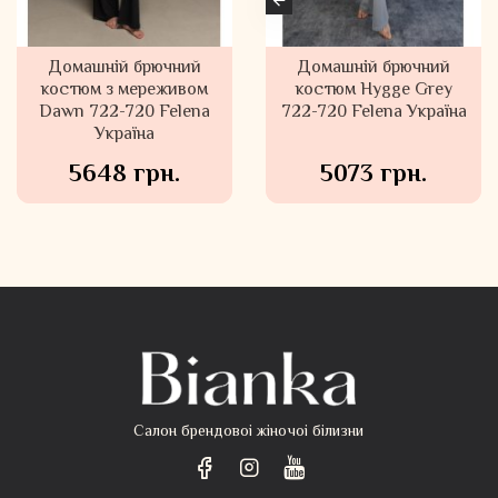
Домашній брючний
Домашній брючний
Велюровий домашній
костюм Hygge Beige
костюм Felena Україна
костюм Hygge Grey
722-720 Felena Українa
722-720 Felena Українa
Rose 108-720
5073 грн.
5073 грн.
6848 грн.
Салон брендовоі жіночоі білизни