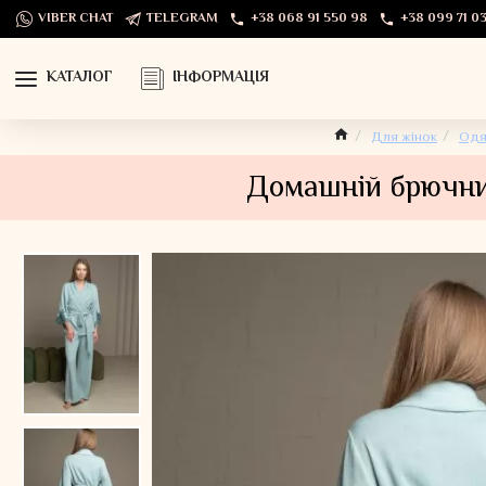
VIBER CHAT
TELEGRAM
+38 068 91 550 98
+38 099 71 03
КАТАЛОГ
ІНФОРМАЦІЯ
Для жінок
Одя
Домашній брючний