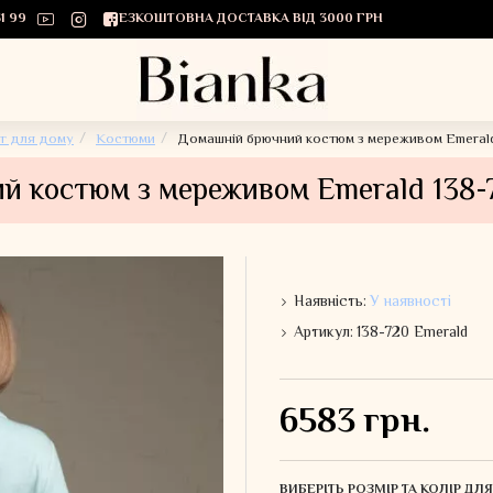
1 99
БЕЗКОШТОВНА ДОСТАВКА ВІД 3000 ГРН
г для дому
Костюми
Домашній брючний костюм з мереживом Emerald 
 костюм з мереживом Emerald 138-7
Наявність:
У наявності
Артикул:
138-720 Emerald
6583 грн.
ВИБЕРІТЬ РОЗМІР ТА КОЛІР Д