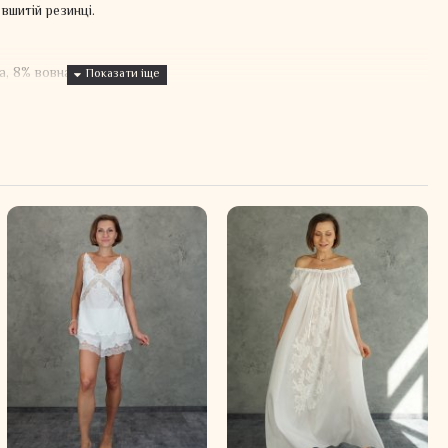
вшитій резинці.
а, 8% вовна, 4% еластан