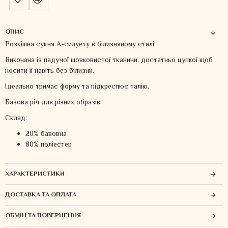
ОПИС
Розкішна сукня А-силуету в білизняному стилі.
Виконана із падучої шовковистої тканини, достатньо цупкої щоб
носити її навіть без білизни.
Ідеально тримає форму та підкреслює талію.
Базова річ для різних образів.
Склад:
20% бавовна
80% поліестер
ХАРАКТЕРИСТИКИ
ДОСТАВКА ТА ОПЛАТА
ОБМІН ТА ПОВЕРНЕННЯ