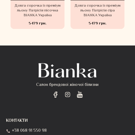
м
Довга сорочка із преміум
Довга сорочка із преміум
льону Патрісія пісочна
льону Патрісія сіра
BIANKA Україна
BIANKA Україна
5479 грн.
5479 грн.
Салон брендовоі жіночоі білизни
КОНТАКТИ
+38 068 91 550 98