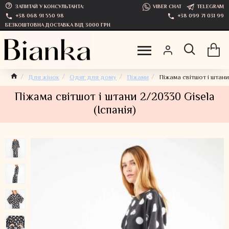
ЗАПИТАЙ У КОНСУЛЬТАНТА:
VIBER CHAT
TELEGRAM
+38 068 91 550 98
+38 099 71 031 99
БЕЗКОШТОВНА ДОСТАВКА ВІД 3000 ГРН
Для жінок
Одяг для дому
Піжами
Піжама світшот і штани
Піжама світшот і штани 2/20330 Gisela
(Іспанія)