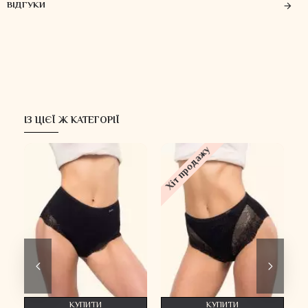
ВІДГУКИ
ІЗ ЦІЄЇ Ж КАТЕГОРІЇ
Хіт продажу
Х
КУПИТИ
КУПИТИ