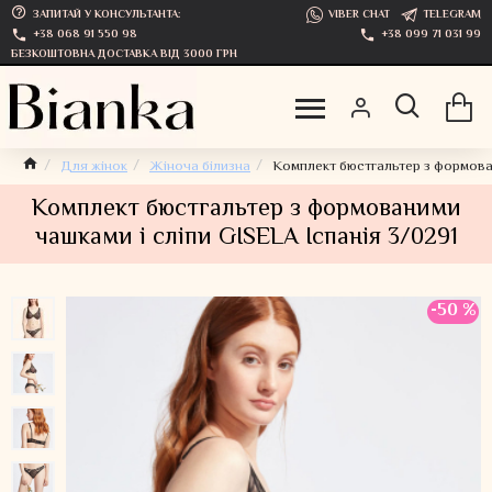
ЗАПИТАЙ У КОНСУЛЬТАНТА:
VIBER CHAT
TELEGRAM
+38 068 91 550 98
+38 099 71 031 99
БЕЗКОШТОВНА ДОСТАВКА ВІД 3000 ГРН
Для жінок
Жіноча білизна
Комплект бюстгальтер з формован
Комплект бюстгальтер з формованими
чашками і сліпи GISELA Іспанія 3/0291
-50 %