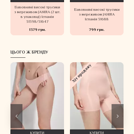
Бавовняні високі трусики
и
Бавовняні високі трусики
з мереживом JANIRA (2 шт.
з мереживом JANIRA
в упаковці) Іспанія
Іспанія 31688
31398/31647
1379 грн.
799 грн.
ЦЬОГО Ж БРЕНДУ
Хіт продажу
КУПИТИ
КУПИТИ