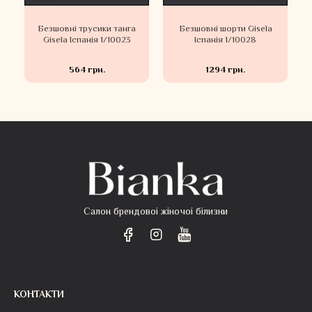
Безшовні трусики танга
Безшовні шорти Gisela
Gisela Іспанія 1/10023
Іспанія 1/10028
564 грн.
1294 грн.
Салон брендовоі жіночоі білизни
КОНТАКТИ