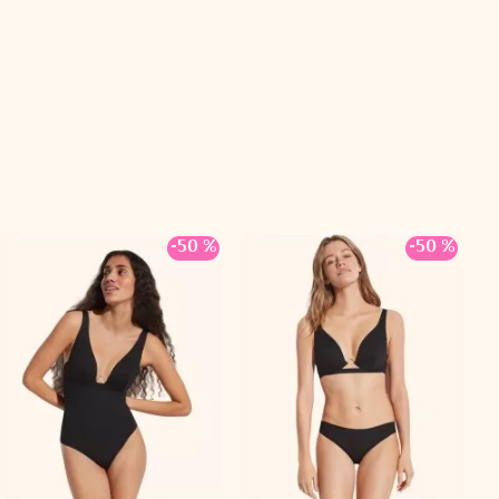
ть до його складу: еластан
-50 %
-50 %