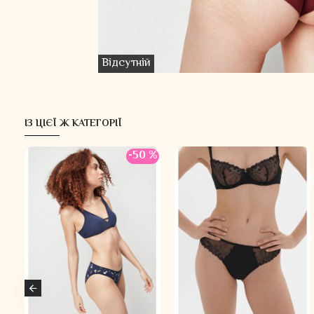
Відсутній
ІЗ ЦІЄЇ Ж КАТЕГОРІЇ
 %
-50 %