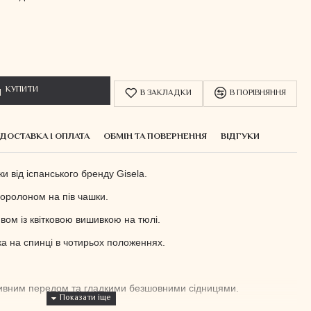
КУПИТИ
В ЗАКЛАДКИ
В ПОРІВНЯННЯ
ДОСТАВКА І ОПЛАТА
ОБМІН ТА ПОВЕРНЕННЯ
ВІДГУКИ
 від іспанського бренду Gisela.
поролоном на пів чашки.
вом із квітковою вишивкою на тюлі.
бка на спинці в чотирьох положеннях.
живним передом та гладкими безшовними сідницями.