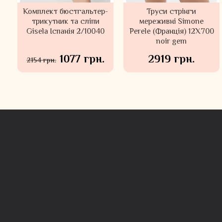
-
Комплект бюстгальтер-
Безшовні високі
Безшовні трусики
Труси стрінги
трикутник та сліпи
трусики танга Gisela
мереживні Simone
високі сліпи Gisela
Gisela Іспанія 2/10040
Іспанія 1/0231
Perele (Франція) 12X700
Іспанія 1/10027
noir gem
.
689 грн.
1077 грн.
2919 грн.
819 грн.
2154 грн.