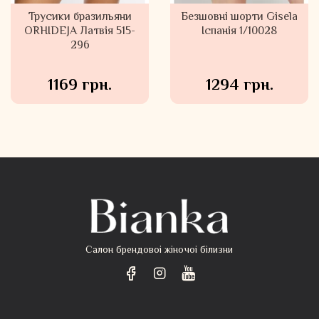
Безшовні трусики танга
Трусики бразильяни
Безшовні шорти Gisela
ORHIDEJA Латвія 515-
Gisela Іспанія 1/10023
Іспанія 1/10028
296
1169 грн.
564 грн.
1294 грн.
Салон брендовоі жіночоі білизни