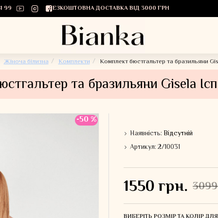
1 99
БЕЗКОШТОВНА ДОСТАВКА ВІД 3000 ГРН
Жіноча білизна
Комплекти
Комплект бюстгальтер та бразильяни Gise
стгальтер та бразильяни Gisela Ісп
-50 %
Наявність:
Відсутній
Артикул:
2/10031
1550 грн.
3099
ВИБЕРІТЬ РОЗМІР ТА КОЛІР Д