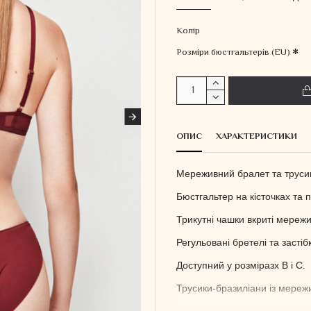
Колiр
Розміри бюстгальтерів (EU)
ОПИС
ХАРАКТЕРИСТИКИ
Мереживний бралет та трусики
Бюстгальтер на кісточках та 
Трикутні чашки вкриті мережи
Регульовані бретелі та засті
Доступний у розміразх B і C.
Трусики-бразиліани із мере