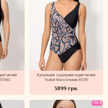
оригуючий
Купальник суцільний коригуючий
 83316С
Ysabel Mora Іспанія 83315
3899 грн.
-30 %