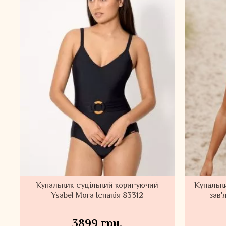
Купальник суцільний коригуючий
Купальни
Ysabel Mora Іспанія 83312
зав'
3899 грн.