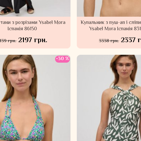
тани з розрізами Ysabel Mora
Купальник з пуш-ап і сліпи
Іспанія 86150
Ysabel Mora Іспанія 83
2197 грн.
2337 г
139 грн.
3338 грн.
-30 %