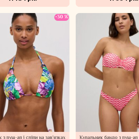
-30 %
 з пуш-ап і сліпи на зав'язках
Купальник бандо з пуш-ап 