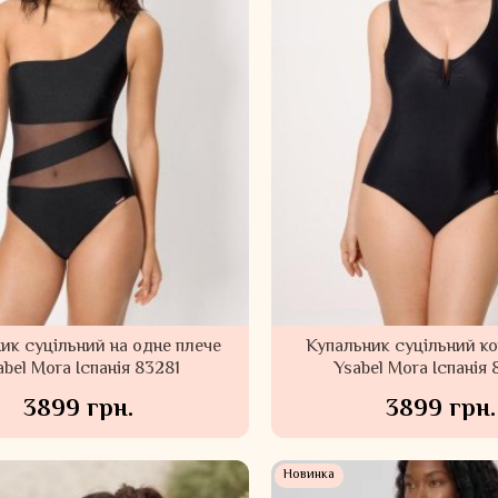
ик суцільний на одне плече
Купальник суцільний к
abel Mora Іспанія 83281
Ysabel Mora Іспанія
3899 грн.
3899 грн.
Новинка