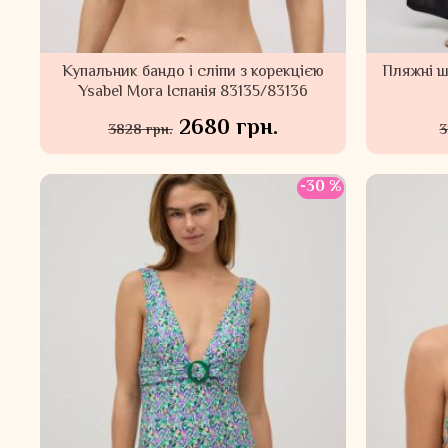
Купальник бандо і сліпи з корекцією
Пляжні ш
Ysabel Mora Іспанія 83135/83136
2680 грн.
3828 грн.
3
-30 %