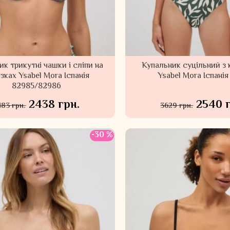
ик трикутні чашки і сліпи на
Купальник суцільний з 
язках Ysabel Mora Іспанія
Ysabel Mora Іспанія
82985/82986
2438 грн.
2540 
483 грн.
3629 грн.
-30 %