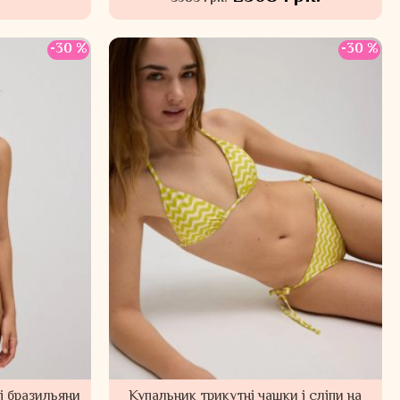
-30 %
-30 %
і бразильяни
Купальник трикутні чашки і сліпи на