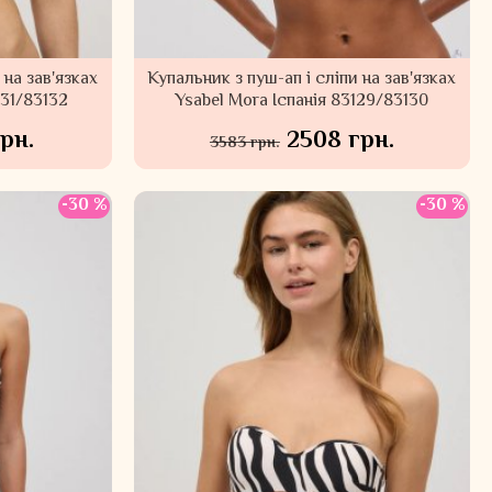
 на зав'язках
Купальник з пуш-ап і сліпи на зав'язках
131/83132
Ysabel Mora Іспанія 83129/83130
рн.
2508 грн.
3583 грн.
-30 %
-30 %