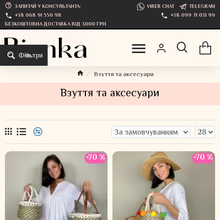
ЗАПИТАЙ У КОНСУЛЬТАНТА:
VIBER CHAT
TELEGRAM
+38 068 91 550 98
+38 099 71 031 99
БЕЗКОШТОВНА ДОСТАВКА ВІД 3000 ГРН
Фільтри
Взуття та аксесуари
Взуття та аксесуари
-70 %
-70 %