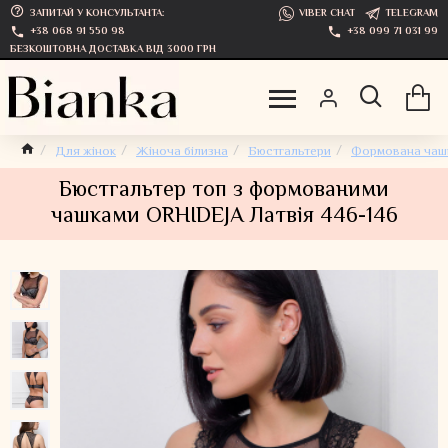
ЗАПИТАЙ У КОНСУЛЬТАНТА:
VIBER CHAT
TELEGRAM
+38 068 91 550 98
+38 099 71 031 99
БЕЗКОШТОВНА ДОСТАВКА ВІД 3000 ГРН
Для жінок
Жіноча білизна
Бюстгальтери
Формована чаш
Бюстгальтер топ з формованими
чашками ORHIDEJA Латвія 446-146