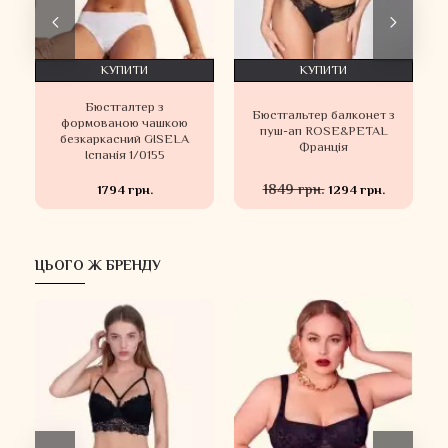
КУПИТИ
КУПИТИ
Бюстгалтер з
Бюстгальтер балконет з
формованою чашкою
пуш-ап ROSE&PETAL
3
безкаркасний GISELA
Франція
Іспанія 1/0155
1849 грн.
1794 грн.
1294 грн.
ЦЬОГО Ж БРЕНДУ