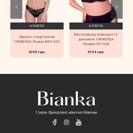
КУПИТИ
КУПИТИ
и
Бюстгальтер балконет U-
Бралет з портупеєю
я
декольте ORHIDEJA
ORHIDEJA Латвія 889-563
Латвія 170-508
1699 грн.
1594 грн.
Салон брендовоі жіночоі білизни