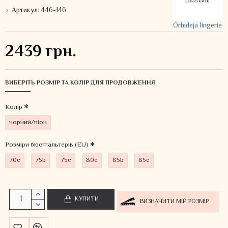
Артикул:
446-146
Orhideja lingerie
2439 грн.
ВИБЕРІТЬ РОЗМІР ТА КОЛІР ДЛЯ ПРОДОВЖЕННЯ
Колiр
чорний/піон
Розміри бюстгальтерів (EU)
70c
75b
75c
80c
85b
85c
КУПИТИ
ВИЗНАЧИТИ МІЙ РОЗМІР