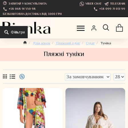
ЗАПИТАЙ У КОНСУЛЬТАНТА:
VIBER CHAT
TELEGRAM
+38 068 91 550 98
+38 099 71 031 99
БЕЗКОШТОВНА ДОСТАВКА ВІД 3000 ГРН
Фільтри
Для жінок
Пляжний одяг
Одяг
Туніка
Пляжні туніки