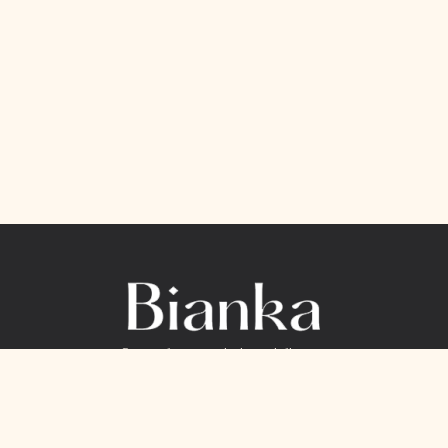
Салон брендовоі жіночоі білизни