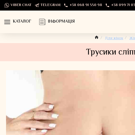
VIBER CHAT
TELEGRAM
+38 068 91 550 98
+38 099 71 03
КАТАЛОГ
ІНФОРМАЦІЯ
Для жінок
Жі
Трусики сліп