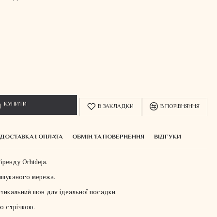
КУПИТИ
В ЗАКЛАДКИ
В ПОРІВНЯННЯ
ДОСТАВКА І ОПЛАТА
ОБМІН ТА ПОВЕРНЕННЯ
ВІДГУКИ
бренду Orhideja.
вишуканого мережа.
ртикальний шов для ідеальної посадки.
ю стрічкою.