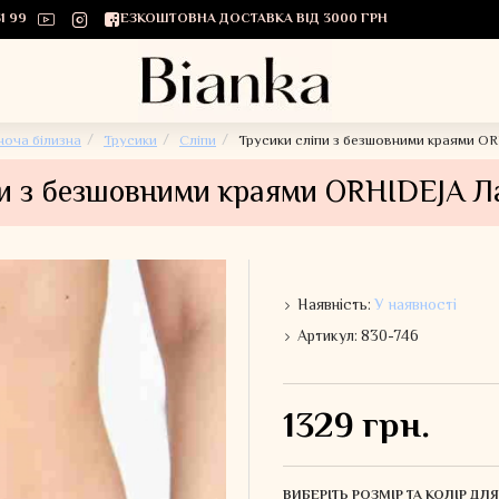
1 99
БЕЗКОШТОВНА ДОСТАВКА ВІД 3000 ГРН
ноча білизна
Трусики
Сліпи
Трусики сліпи з безшовними краями OR
и з безшовними краями ORHIDEJA Л
Наявність:
У наявності
Артикул:
830-746
1329 грн.
ВИБЕРІТЬ РОЗМІР ТА КОЛІР Д