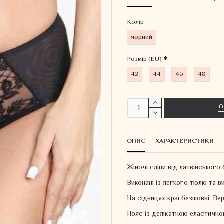
Колiр
чорний
Розмір (EU)
42
44
46
48
ОПИС
ХАРАКТЕРИСТИКИ
Жіночі сліпи від латвійського 
Виконані із легкого тюлю та 
На сідницях краї безшовні. Ве
Пояс із делікатною еластично