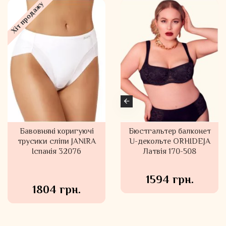
Хіт продажу
Бавовняні коригуючі
Бралет з портупеєю
Бюстгальтер балконет
трусики сліпи JANIRA
ORHIDEJA Латвія 889-
U-декольте ORHIDEJA
Іспанія 32076
563
Латвія 170-508
1699 грн.
1594 грн.
1804 грн.