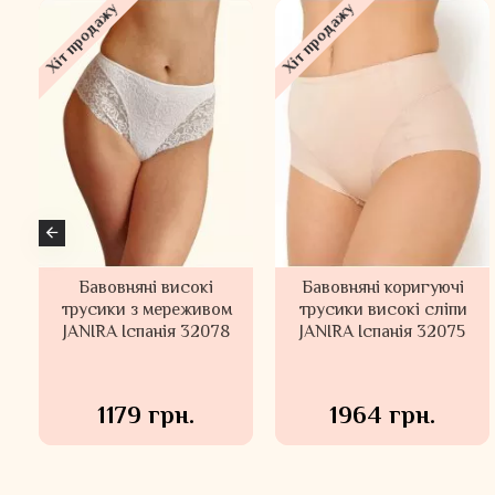
Хіт продажу
Хіт продажу
Бавовняні високі
Боді корегуюче з
Бавовняні коригуючі
Боді коригуюче з
трусики з мереживом
м'якою чашкою та
трусики високі сліпи
чашками спейсер
JANIRA Іспанія 32078
стрепами ORHIDEJA
JANIRA Іспанія 32075
ORHIDEJA Латвія 000-
Латвія 438-810
916
3979 грн.
3764 грн.
1179 грн.
1964 грн.