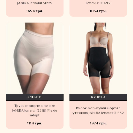
JANIRA Іспанія 31225
Іспанія 1/0213
1654 грн.
1034 грн.
КУПИТИ
КУПИТИ
Трусики шорти one size
Високі коригуючі шорти з
JANIRA Іспанія 32181 Flexie
утяжкою JANIRA Іспанія 31532
adapt
1114 грн.
1974 грн.