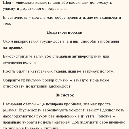
Шви – мінімальна кількість швів або плоскі шви допоможуть
уникнути додаткового подразнення.
Еластичність – модель має добре прилягати, але не здавлювати
тіло.
Додаткові поради
Окрім використання трусів-шортів, є й інші способи запобігання
натиранню:
Використовуйте тальк або спеціальні антиперспіранти для
зменшення вологи.
Носіть одяг із натуральних тканин, який не затримує вологу.
Обирайте правильний розмір білизни – занадто тісна може
створювати додатковий дискомфорт.
Висновок
Натирання стегон – це поширена проблема, яка має просте
рішення. Труси-шорти забезпечують комфорт, захист і дозволяють
насолоджуватися рухом без неприємних відчуттів. Головне –
правильно вибрати модель і матеріал, щоб відчувати себе впевнено
та зручно в будь-якій ситуації.