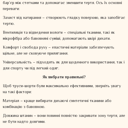
бар’єр між стегнами та допомагає зменшити тертя. Ось їх основні
переваги:
Захист від натирання – створюють гладку поверхню, яка запобігає
тертю.
Вентиляція та відведення вологи – спеціальні тканини, такі як
мікрофібра або бавовняні суміші, допомагають шкірі дихати.
Комфорт і свобода руху – еластичні матеріали забезпечують
щільне, але не сковуюче прилягання.
Універсальність – підходять як для щоденного використання, так і
для спорту чи під легкий одяг.
Як вибрати правильні?
Щоб труси-шорти були максимально ефективними, зверніть увагу
на такі фактори:
Матеріал – краще вибирати дихаючі синтетичні тканини або
комбінацію з бавовною.
Довжина штанин – вони повинні повністю закривати зону тертя, але
не бути надто довгими.