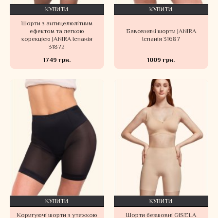
КУПИТИ
КУПИТИ
Шорти з антицелюлітним
ефектом та легкою
Бавовняні шорти JANIRA
корекцією JANIRA Іспанія
Іспанія 31687
31872
1749 грн.
1009 грн.
КУПИТИ
КУПИТИ
Коригуючі шорти з утяжкою
Шорти безшовні GISELA