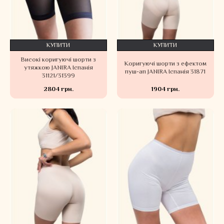
КУПИТИ
КУПИТИ
Високі коригуючі шорти з
Коригуючі шорти з ефектом
утяжкою JANIRA Іспанія
пуш-ап JANIRA Іспанія 31871
31121/31399
2804 грн.
1904 грн.