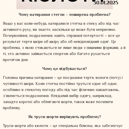
30.01.2025
Чому натирання стегон – поширена проблема?
Якщо у вас коли-небудь натиралися стегна в спеку або під час
активного руху, ви знаєте, наскільки це може бути неприємно.
Почервоніння, подразнення, навіть справжні потертості – все це
результат тертя шкіри об шкіру або об невідповідний одяг. Це
проблема, з якою стикаються не лише люди з пишними формами, а й
ті, хто активно займається спортом або багато рухається
протягом дня.
Чому це відбувається?
Головна причина натирання – це поєднання тертя, вологи (поту) і
чутливості шкіри. Коли стегна постійно труться одне об одне,
особливо в спекотну погоду або під час фізичних навантажень,
з’являється подразнення. Невдалий вибір одягу, наприклад,
занадто короткі або облягаючі шорти, також може посилити
проблему.
Як труси-шорти вирішують проблему?
Труси-шорти або кюлоти – це спеціальна білизна, яка забезпечує