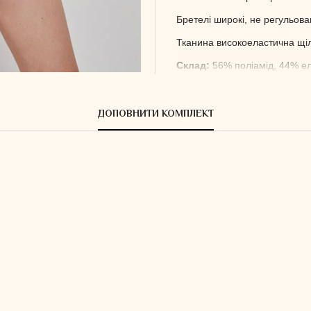
Бретелі широкі, не регульован
Тканина високоеластична щі
Склад:
56% поліамід,
44% е
ДОПОВНИТИ КОМПЛЕКТ