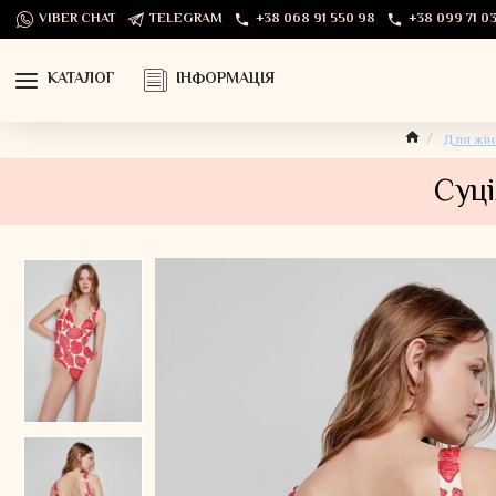
VIBER CHAT
TELEGRAM
+38 068 91 550 98
+38 099 71 03
КАТАЛОГ
ІНФОРМАЦІЯ
Для жін
Суці