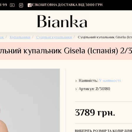
1 99
БЕЗКОШТОВНА ДОСТАВКА ВІД 3000 ГРН
ок
Купальники
Суцільні купальники
Суцільний купальник Gisela (Іс
льний купальник Gisela (Іспанія) 2/
Наявність:
У наявності
Артикул:
2/30180
3789 грн.
ВИБЕРІТЬ РОЗМІР ТА КОЛІР Д