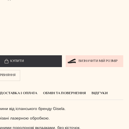
КУПИТИ
ВИЗНАЧИТИ МІЙ РОЗМІР
РІВНЯННЯ
ДОСТАВКА І ОПЛАТА
ОБМІН ТА ПОВЕРНЕННЯ
ВІДГУКИ
нини від іспанського бренду Gisela.
різані лазерною обробкою.
імними поролонові вкладками, без кісточок.