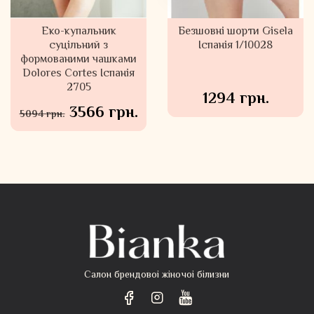
Безшовні трусики танга
Еко-купальник
Безшовні шорти Gisela
Gisela Іспанія 1/10023
суцільний з
Іспанія 1/10028
формованими чашками
Dolores Cortes Іспанія
2705
564 грн.
1294 грн.
3566 грн.
5094 грн.
Салон брендовоі жіночоі білизни