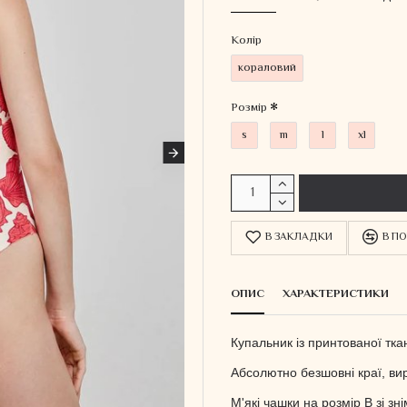
Колiр
кораловий
Розмір
s
m
l
xl
В ЗАКЛАДКИ
В ПО
ОПИС
ХАРАКТЕРИСТИКИ
Купальник із принтованої тка
Абсолютно безшовні краї, ви
М'які чашки на розмір В зі зн