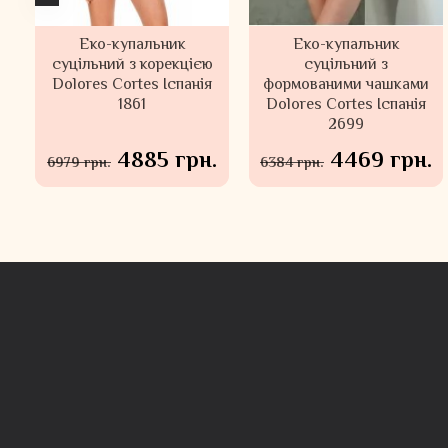
Еко-купальник
Безшовні високі
Безшовні трусики
Еко-купальник
суцільний з корекцією
трусики танга Gisela
високі сліпи Gisela
суцільний з
Dolores Cortes Іспанія
Іспанія 1/0231
формованими чашками
Іспанія 1/10027
1861
Dolores Cortes Іспанія
2699
689 грн.
819 грн.
.
4885 грн.
4469 грн.
6979 грн.
6384 грн.