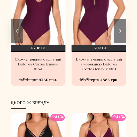
КУПИТИ
КУПИТИ
Еко-купальник суцільний
Еко-купальник суцільний
s
Dolores Cortes Іспанія
з корекцією Dolores
1864
Cortes Іспанія 1861
6214 грн.
6979 грн.
4350 грн.
4885 грн.
ЦЬОГО Ж БРЕНДУ
-30 %
-30 %