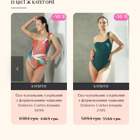
ІЗ ЦІЄЇ Ж КАТЕГОРІЇ
 %
-30 %
-30 %
КУПИТИ
КУПИТИ
Еко-купальник суцільний
Еко-купальник суцільний
й
з формованими чашками
з формованими чашками
Dolores Cortes Іспанія
Dolores Cortes Іспанія
2699
2705
6384 грн.
5094 грн.
4469 грн.
3566 грн.