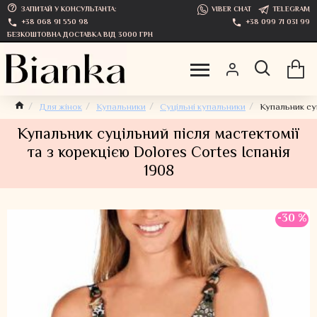
ЗАПИТАЙ У КОНСУЛЬТАНТА:
VIBER CHAT
TELEGRAM
+38 068 91 550 98
+38 099 71 031 99
БЕЗКОШТОВНА ДОСТАВКА ВІД 3000 ГРН
Для жінок
Купальники
Суцільні купальники
Купальник суц
Купальник суцільний після мастектомії
та з корекцією Dolores Cortes Іспанія
1908
-30 %