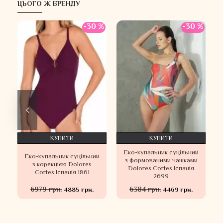
ЦЬОГО Ж БРЕНДУ
 %
-30 %
-30 %
КУПИТИ
КУПИТИ
Еко-купальник суцільний
й
Еко-купальник суцільний
з формованими чашками
з корекцією Dolores
Dolores Cortes Іспанія
Cortes Іспанія 1861
2699
6979 грн.
6384 грн.
4885 грн.
4469 грн.