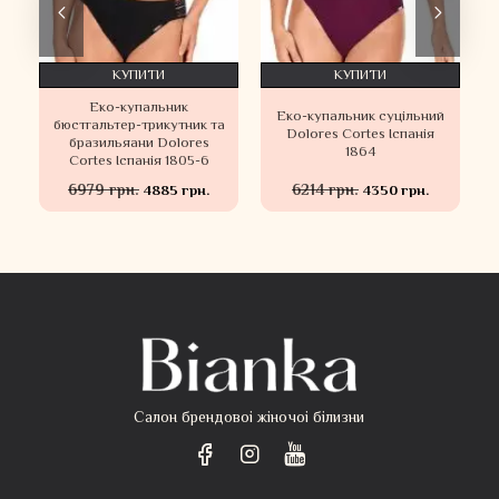
КУПИТИ
КУПИТИ
Еко-купальник
Еко-купальник суцільний
бюстгальтер-трикутник та
Dolores Cortes Іспанія
бразильяани Dolores
1864
Cortes Іспанія 1805-6
6979 грн.
6214 грн.
4885 грн.
4350 грн.
Салон брендовоі жіночоі білизни