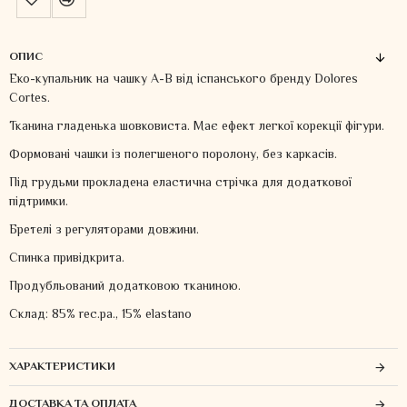
ОПИС
Еко-купальник на чашку А-В від іспанського бренду Dolores
Cortes.
Тканина гладенька шовковиста. Має ефект легкої корекції фігури.
Формовані чашки із полегшеного поролону, без каркасів.
Під грудьми прокладена еластична стрічка для додаткової
підтримки.
Бретелі з регуляторами довжини.
Спинка привідкрита.
Продубльований додатковою тканиною.
Склад: 85% rec.pa., 15% elastano
ХАРАКТЕРИСТИКИ
ДОСТАВКА ТА ОПЛАТА