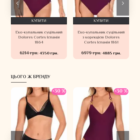
КУПИТИ
КУПИТИ
Еко-купальник суцільний
Еко-купальник суцільний
s
Dolores Cortes Іспанія
з корекцією Dolores
1864
Cortes Іспанія 1861
6214 грн.
6979 грн.
4350 грн.
4885 грн.
ЦЬОГО Ж БРЕНДУ
-30 %
-30 %