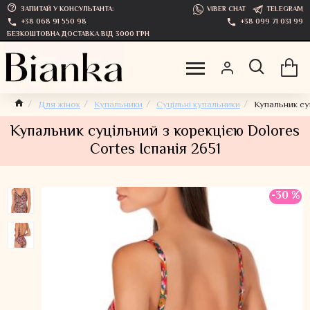
ЗАПИТАЙ У КОНСУЛЬТАНТА:
VIBER CHAT
TELEGRAM
+38 068 91 550 98
+38 099 71 031 99
БЕЗКОШТОВНА ДОСТАВКА ВІД 3000 ГРН
Для жінок
Купальники
Суцільні купальники
Купальник суц
Купальник суцільний з корекцією Dolores
Cortes Іспанія 2651
-30 %