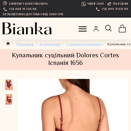
ЗАПИТАЙ У КОНСУЛЬТАНТА:
VIBER CHAT
TELEGRAM
+38 068 91 550 98
+38 099 71 031 99
БЕЗКОШТОВНА ДОСТАВКА ВІД 3000 ГРН
Для жінок
Купальники
Суцільні купальники
Купальник суц
Купальник суцільний Dolores Cortes
Іспанія 1656