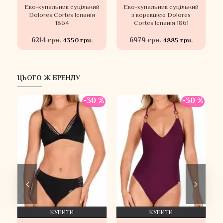
Еко-купальник суцільний
Еко-купальник суцільний
s
Dolores Cortes Іспанія
з корекцією Dolores
1864
Cortes Іспанія 1861
6214 грн.
6979 грн.
4350 грн.
4885 грн.
ЦЬОГО Ж БРЕНДУ
-30 %
-30 %
КУПИТИ
КУПИТИ