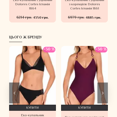
Еко-купальник суцільний
Еко-купальник суцільний
s
Dolores Cortes Іспанія
з корекцією Dolores
1864
Cortes Іспанія 1861
6214 грн.
6979 грн.
4350 грн.
4885 грн.
ЦЬОГО Ж БРЕНДУ
-30 %
-30 %
КУПИТИ
КУПИТИ
Еко-купальник