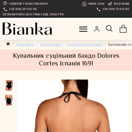
ЗАПИТАЙ У КОНСУЛЬТАНТА:
VIBER CHAT
TELEGRAM
+38 068 91 550 98
+38 099 71 031 99
БЕЗКОШТОВНА ДОСТАВКА ВІД 3000 ГРН
Для жінок
Купальники
Суцільні купальники
Купальник суц
Купальник суцільний бандо Dolores
Cortes Іспанія 1691