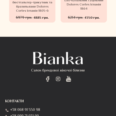
Еко-купальник суцільний
бюстгальтер-трикутник та
Dolores Cortes Іспанія
бразильяани Dolores
1864
Cortes Іспанія 1805-6
6979 грн.
6214 грн.
4885 грн.
4350 грн.
Салон брендовоі жіночоі білизни
КОНТАКТИ
+38 068 91 550 98