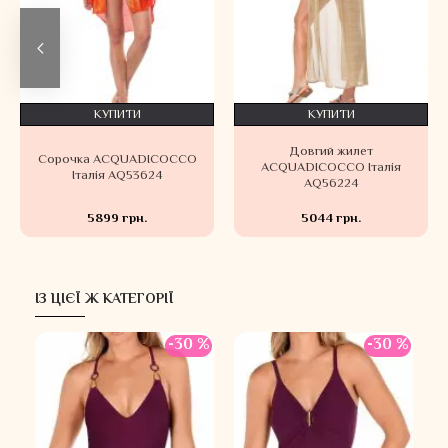
КУПИТИ
КУПИТИ
К
к бікіні трикутник і
Довг
бразильяни
Сорочка ACQUADICOCCO
ACQUADIC
DICOCCO Італія
Італія AQ53624
AQ
AQ74124
11479 грн.
5899 грн.
504
ІЗ ЦІЄЇ Ж КАТЕГОРІЇ
-30 %
-30 %