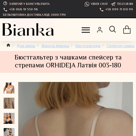
ЗАПИТАЙ У КОНСУЛЬТАНТА:
VIBER CHAT
TELEGRAM
+38 068 91 550 98
+38 099 71 031 99
БЕЗКОШТОВНА ДОСТАВКА ВІД 3000 ГРН
Для жінок
Жіноча білизна
Бюстгальтери
Спейсер-чашка
Бюстгальтер з чашками спейсер та
стрепами ORHIDEJA Латвія 003-180