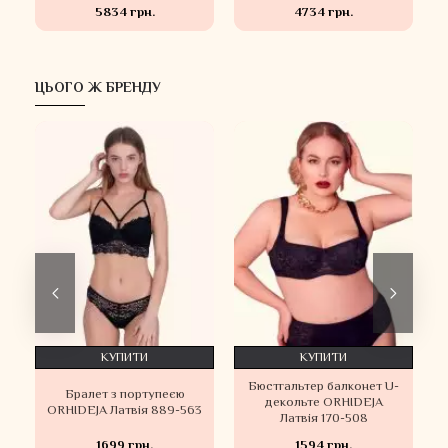
5834 грн.
4734 грн.
ЦЬОГО Ж БРЕНДУ
КУПИТИ
КУПИТИ
Бюстгальтер балконет U-
Б
Бралет з портупеєю
декольте ORHIDEJA
ORHIDEJA Латвія 889-563
Латвія 170-508
1699 грн.
1594 грн.