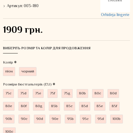
Артикул:
003-180
Orhideja lingerie
1909 грн.
ВИБЕРІТЬ РОЗМІР ТА КОЛІР ДЛЯ ПРОДОВЖЕННЯ
Колiр
піон
чорний
Розміри бюстгальтерів (EU)
75c
75d
75e
75f
75g
80b
80c
80d
80e
80f
80g
85b
85c
85d
85e
85f
90b
90c
90d
90e
95b
95c
95d
100b
100c