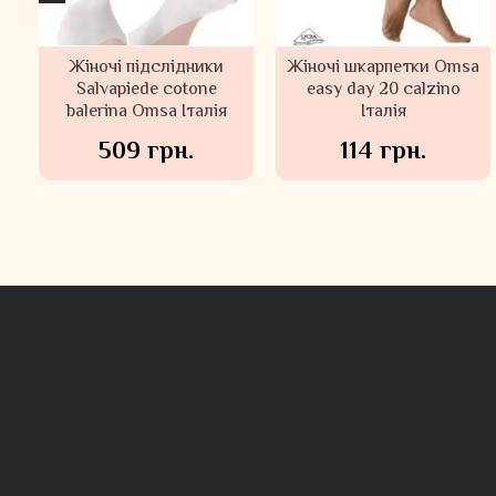
a
Жіночі підслідники
Боді із мікротюлі
Жіночі шкарпетки Omsa
Бюстгальтер Maison
я
Maison Close Франція
Salvapiede cotone
easy day 20 calzino
Close Франція 561516
balerina Omsa Італія
560816
Італія
509 грн.
114 грн.
5594 грн.
4984 грн.