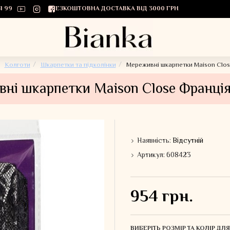
1 99
БЕЗКОШТОВНА ДОСТАВКА ВІД 3000 ГРН
Колготи
Шкарпетки та підколінки
Мереживні шкарпетки Maison Clo
ні шкарпетки Maison Close Франці
Наявність:
Відсутній
Артикул:
608423
954 грн.
ВИБЕРІТЬ РОЗМІР ТА КОЛІР Д