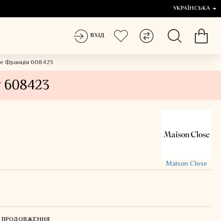
УКРАЇНСЬКА
ВХІД
se Франція 608423
я 608423
Maison Close
ЛЯ ПРОДОВЖЕННЯ