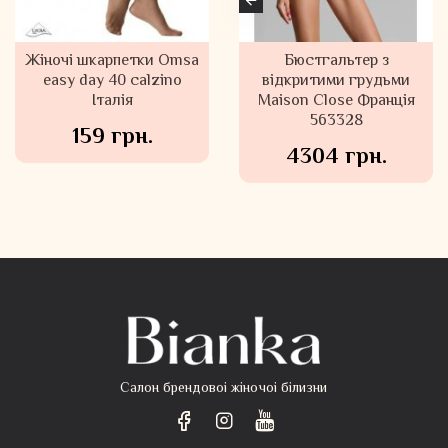
Жіночі шкарпетки Omsa
Бюстгальтер з
Бюстгальтер з
easy day 40 calzino
відкритими грудьми
відкритими грудьми
Maison Close Франція
Італія
Maison Close Франція
561402
563328
159 грн.
5219 грн.
4304 грн.
Салон брендовоі жіночоі білизни