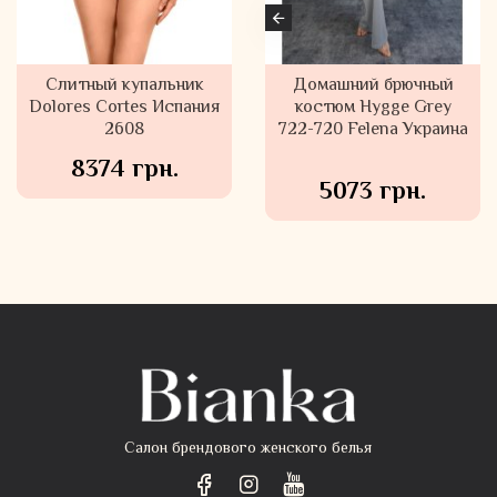
Слитный купальник
Домашний брючный
Домашний брючный
Dolores Cortes Испания
костюм Hygge Beige
костюм Hygge Grey
722-720 Felena Украина
2608
722-720 Felena Украина
8374 грн.
5073 грн.
5073 грн.
Салон брендового женского белья