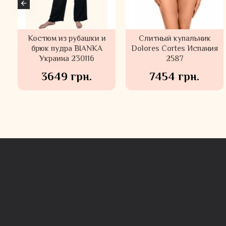
Костюм из рубашки и
Велюровый домашний
Слитный купальник
Домашний брючный
костюм Felena Украина
брюк пудра BIANKA
Dolores Cortes Испания
костюм Felena Украина
Украина 230116
Rose 108-720
Ash Rose 108-720
2587
3649 грн.
7454 грн.
6848 грн.
5633 грн.