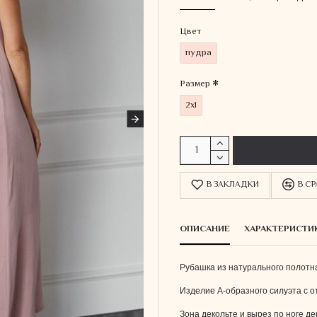
Цвет
пудра
Размер
2xl
В ЗАКЛАДКИ
В С
ОПИСАНИЕ
ХАРАКТЕРИСТИ
Рубашка из натурального полотна
Изделие А-образного силуэта с 
Зона декольте и вырез по ноге д