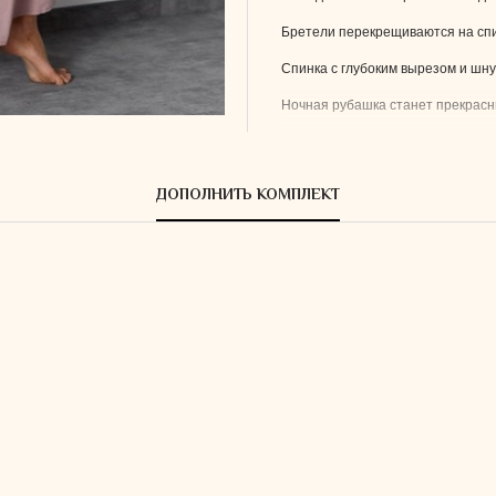
Бретели перекрещиваются на спи
Спинка с глубоким вырезом и шну
Ночная рубашка станет прекрас
Рост модели 174см, на моде
Состав:
ДОПОЛНИТЬ КОМПЛЕКТ
66% вискоза
18% шелк
16% модал