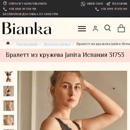
СПРОСИ У КОНСУЛЬТАНТА:
VIBER CHAT
TELEGRAM
+38 068 91 550 98
+38 099 71 031 99
БЕСПЛАТНАЯ ДОСТАВКА ОТ 3000 ГРН
Для женщин
Женское белье
Бралетт из кружева Janira Исп
Бралетт из кружева Janira Испания 31753