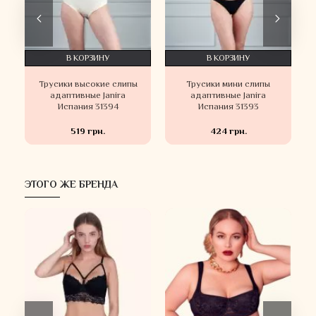
В КОРЗИНУ
В КОРЗИНУ
В КОРЗ
ики высокие слипы
Трусики мини слипы
Трусики 
аптивные Janira
адаптивные Janira
адаптивные
спания 31394
Испания 31393
Испания 
519 грн.
424 грн.
474 гр
ЭТОГО ЖЕ БРЕНДА