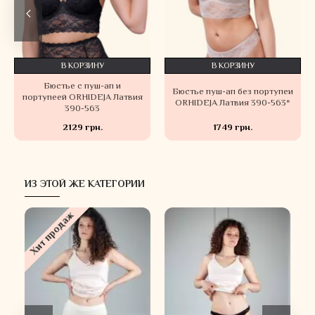
РЗИНУ
В КОРЗИНУ
В КОРЗИ
р с мягкой
Бюстье с пуш-ап и
Бюстье пуш-ап бе
DEJA Латвия
портупеей ORHIDEJA Латвия
ORHIDEJA Латвия
-513
390-563
 грн.
2129 грн.
1749 грн
ИЗ ЭТОЙ ЖЕ КАТЕГОРИИ
одаж
Хит продаж