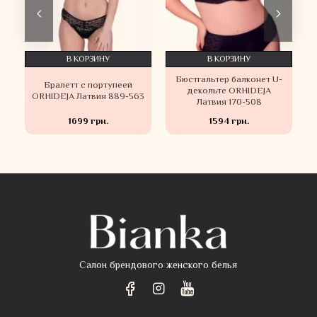
В КОРЗИНУ
В КОРЗИНУ
В 
Бюстгальтер балконет U-
Бюстгальт
Бралетт с портупеей
декольте ORHIDEJA
деколь
HIDEJA Латвия 889-563
Латвия 170-508
Латв
1699 грн.
1594 грн.
18
Салон брендового женского белья