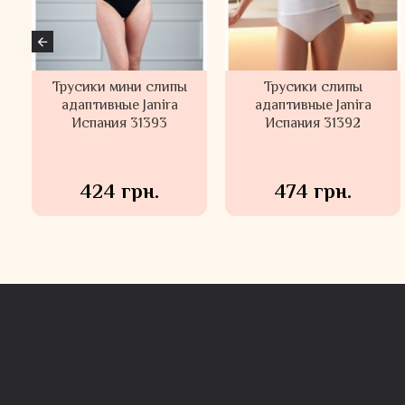
Кружевные трусы
Кружевные трусы
слипы средней
слипы средней
посадки Stefi L Латвия
посадки Stefi L Латвия
1713-4887
1713-6596
454 грн.
454 грн.
649 грн.
649 грн.