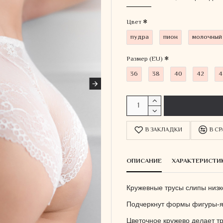
Цвет
пудра
пион
молочный
Размер (EU)
36
38
40
42
4
В ЗАКЛАДКИ
В С
ОПИСАНИЕ
ХАРАКТЕРИСТИ
Кружевные трусы слипы низк
Подчеркнут формы фигуры-я
Цветочное кружево делает т