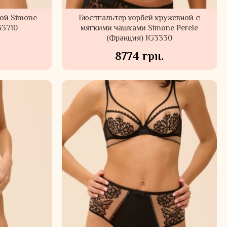
кой Simone
Бюстгальтер корбей кружевной с
G3710
мягкими чашками Simone Perele
(Франция) 1G3330
8774 грн.