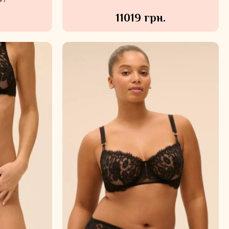
47
11019 грн.