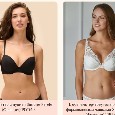
ьтер c пуш-ап Simone Perele
Бюстгальтер-треугольни
(Франция) 19Y340
формованными чашками Si