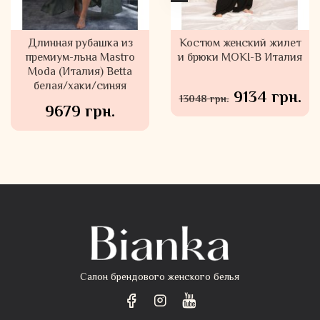
Длинная рубашка из
Костюм женский
Костюм женский жилет
премиум-льна Mastro
голубой MOKI-B
и брюки MOKI-B Италия
Moda (Италия) Betta
Италия
белая/хаки/синяя
8749 грн.
9134 грн.
12498 грн.
13048 грн.
9679 грн.
Салон брендового женского белья