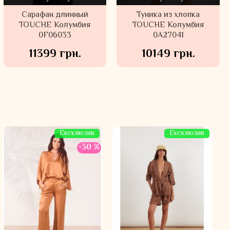
Сарафан длинный
Туника из хлопка
TOUCHE Колумбия
TOUCHE Колумбия
0F06033
0A27041
11399 грн.
10149 грн.
Ексклюзив
Ексклюзив
-30 %