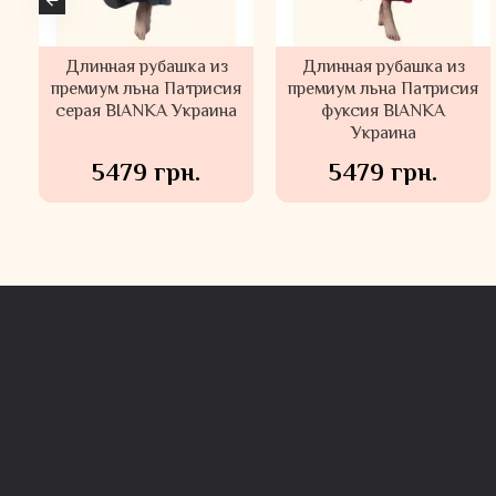
Костюм женский MOKI-
Длинная рубашка из
Длинная рубашка из
Костюм женский
я
премиум льна Патрисия
B Италия
премиум льна Патрисия
анималистический
серая BIANKA Украина
принт MOKI-B Италия
фуксия BIANKA
Украина
6369 грн.
7209 грн.
9098 грн.
10298 грн.
5479 грн.
5479 грн.