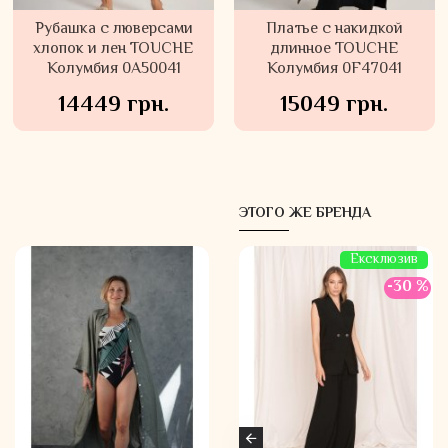
Рубашка с люверсами
Платье с накидкой
хлопок и лен TOUCHE
длинное TOUCHE
Колумбия 0A50041
Колумбия 0F47041
14449 грн.
15049 грн.
ЭТОГО ЖЕ БРЕНДА
Ексклюзив
Ексклюзив
-30 %
-30 %