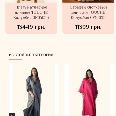
Платье атласное
Сарафан хлопковый
длинное TOUCHE
длинный TOUCHE
Колумбия 0F05033
Колумбия 0F16033
13449 грн.
11399 грн.
ИЗ ЭТОЙ ЖЕ КАТЕГОРИИ
Ексклюзив
Ексклюзив
-30 %
-30 %