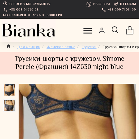
СПРОСИ У КОНСУЛЬТАНТА:
VIBER CHAT
TELEGRAM
+38 068 91 550 98
+38 099 71 031 99
БЕСПЛАТНАЯ ДОСТАВКА ОТ 3000 ГРН
Для женщин
Женское белье
Трусики
Трусики-шорты с кр
Трусики-шорты с кружевом Simone
Perele (Франция) 14Z630 night blue