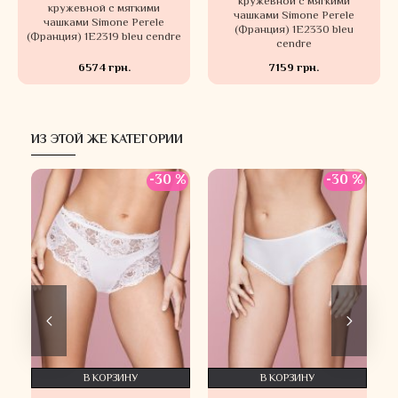
кружевной с мягкими
кружевной с мягкими
чашками Simone Perele
чашками Simone Perele
(Франция) 1E2330 bleu
(Франция) 1E2319 bleu cendre
cendre
6574 грн.
7159 грн.
ИЗ ЭТОЙ ЖЕ КАТЕГОРИИ
 %
-30 %
-30 %
В КОРЗИНУ
В КОРЗИНУ