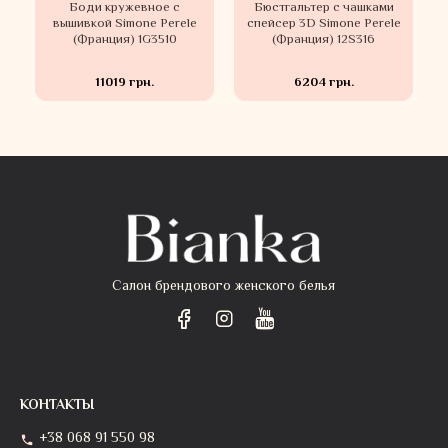
Боди кружевное с
Бюстгальтер c чашками
вышивкой Simone Perele
спейсер 3D Simone Perele
(Франция) 1G3510
(Франция) 12S316
11019 грн.
6204 грн.
Салон брендового женского белья
КОНТАКТЫ
+38 068 91 550 98