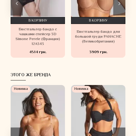
В КОРЗИНУ
В КОРЗИНУ
Бюстгальтер бандо c
а
Бюстгальтер бандо для
чашками спейсер 3D
большой груди PANACHE
Simone Perele (Франция)
(Великобритания)
12A343
4514 грн.
3909 грн.
ЭТОГО ЖЕ БРЕНДА
Новинка
Новинка